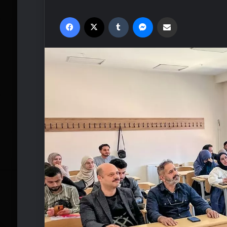
Facebook
X
Tumblr
Messenger
Email'den paylaş