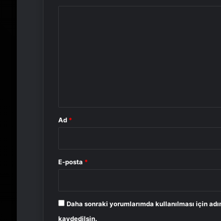
Y
o
r
u
m
*
Ad
*
E-posta
*
Daha sonraki yorumlarımda kullanılması için adı
kaydedilsin.