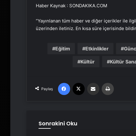
Haber Kaynak : SONDAKIKA.COM
“Yayınlanan tüm haber ve diğer içerikler ile ilgil
üzerinden iletiniz. En kısa süre içerisinde bildi
Eğitim
Etkinlikler
Günc
Kültür
Kültür San
Facebook
X
Email'den paylaş
Yaz
Paylaş
Sonrakini Oku