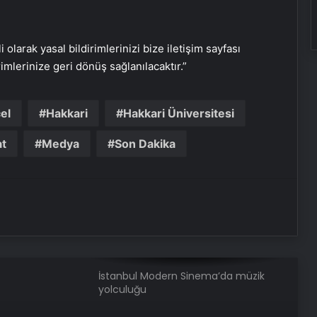
Şiir Gecesi 14 Yıl Sonra Yeniden
i olarak yasal bildirimlerinizi bize iletişim sayfası
rimlerinize geri dönüş sağlanılacaktır.”
OMÜ 50. Yıl Şenliği: Emre Aydın
Konseri
el
Hakkari
Hakkari Üniversitesi
at
Medya
Son Dakika
Safranbolu’da 26. Altın Safran
Festivali
Bodrum Dernekleri Moldova’da
Hıdırellez Şenlikleri’nde
İstanbul Modern Sinema’da müzik
yolculuğu