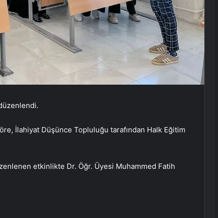
 düzenlendi.
öre, İlahiyat Düşünce Topluluğu tarafından Halk Eğitim
üzenlenen etkinlikte Dr. Öğr. Üyesi Muhammed Fatih
Mehteran Birliği’nden Coşkulu
Konser