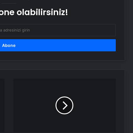
ne olabilirsiniz!
OMÜ 50. Yıl Şenliği: Emre Aydın
Konseri
Safranbolu’da 26. Altın Safran
Festivali
Bodrum Dernekleri Moldova’da
Hıdırellez Şenlikleri’nde
Bodrum
Dernekleri
Moldova'da
İstanbul Modern Sinema’da müzik
yolculuğu
Hıdırellez
Şenlikleri'nde
Engelsiz Filmler Festivali’nin odağı 21.
yüzyıl