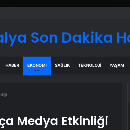
 Maması İle Tüm Evcil Hayvan Ürünleri
alya Son Dakika H
HABER
EKONOMI
SAĞLIK
TEKNOLOJI
YAŞAM
liği
ça Medya Etkinliği