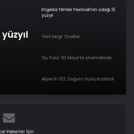
Engelsiz Filmler Festivali’nin odağı 21.
yüzyıl
 yüzyıl
Yeni Sergi: ‘Dualite’
‘Su Yüzü’ 30 Mayıs’ta sinemalarda
Aliyev’in 102. Doğum Günü Kutlandı
Mehteran Birliği’nden Coşkulu
Konser
Şiir Gecesi 14 Yıl Sonra Yeniden
el Haberler İçin