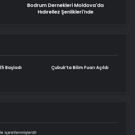
Bodrum Dernekleri Moldova'da
Hıdırellez Şenlikleri'nde
Yeni Sergi: ‘Dualite’
‘Su Yüzü’ 30 Mayıs’ta sinemalarda
Aliyev’in 102. Doğum Günü Kutlandı
5 Başladı
Çubuk’ta Bilim Fuarı Açıldı
le işaretlenmişlerdir