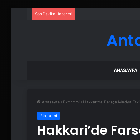
Son Dakika Haberleri
Petmona : Kedi Maması ve Köpek
Ant
ANASAYFA
Anasayfa
/
Ekonomi
/
Hakkari’de Farsça Medya Etkin
Ekonomi
Hakkari’de Fars