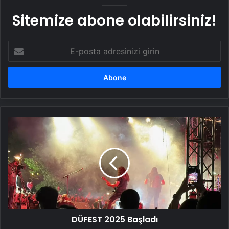
Sitemize abone olabilirsiniz!
E-
posta
adresinizi
girin
DÜFEST
2025
Başladı
DÜFEST 2025 Başladı