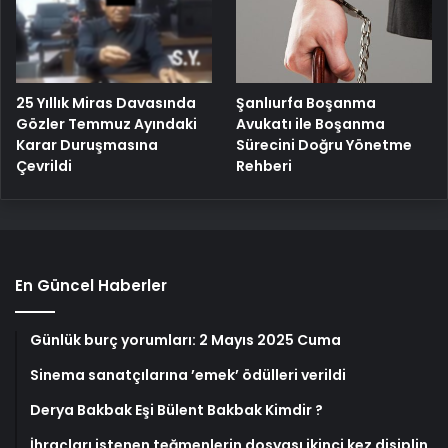
25 Yıllık Miras Davasında
Şanlıurfa Boşanma
Gözler Temmuz Ayındaki
Avukatı ile Boşanma
Karar Duruşmasına
Sürecini Doğru Yönetme
Çevrildi
Rehberi
En Güncel Haberler
Günlük burç yorumları: 2 Mayıs 2025 Cuma
Sinema sanatçılarına ’emek’ ödülleri verildi
Derya Bakbak Eşi Bülent Bakbak Kimdir ?
İhraçları istenen teğmenlerin dosyası ikinci kez disiplin