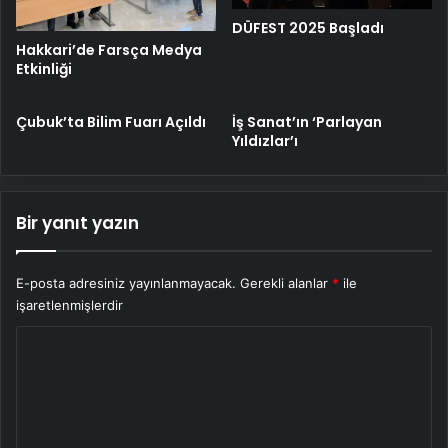
DÜFEST 2025 Başladı
Hakkari’de Farsça Medya
Etkinliği
Çubuk’ta Bilim Fuarı Açıldı
İş Sanat’ın ‘Parlayan
Yıldızlar’ı
Bir yanıt yazın
E-posta adresiniz yayınlanmayacak.
Gerekli alanlar
*
ile
işaretlenmişlerdir
Y
o
r
u