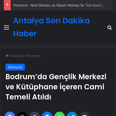
Petmona : Kedi Maması ve Köpek Maması İle Tüm Evcil Hayvan Ürünleri
Antalya Son Dakika
Menü
A
Haber
Anasayfa
/
Ekonomi
Ekonomi
Bodrum’da Gençlik Merkezi
ve Kütüphane İçeren Cami
Temeli Atıldı
Facebook
X
Tumblr
Messenger
WhatsApp
Telegram
Email'den paylaş