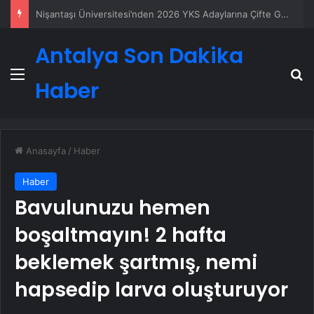
Petmona : Kedi Maması ve Köpek Maması İle Tüm Evcil Hayvan Ürünleri
Antalya Son Dakika
Menü
A
Haber
Anasayfa
/
Haber
Haber
Bavulunuzu hemen
boşaltmayın! 2 hafta
beklemek şartmış, nemi
hapsedip larva oluşturuyor