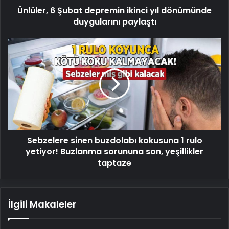
Ünlüler, 6 Şubat depremin ikinci yıl dönümünde
duygularını paylaştı
Sebzelere
sinen
buzdolabı
kokusuna
1
rulo
yetiyor!
Buzlanma
sorununa
Sebzelere sinen buzdolabı kokusuna 1 rulo
son,
yeşillikler
yetiyor! Buzlanma sorununa son, yeşillikler
taptaze
taptaze
İlgili Makaleler