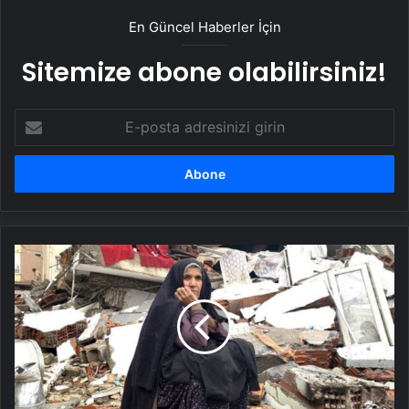
En Güncel Haberler İçin
Sitemize abone olabilirsiniz!
E-
posta
adresinizi
girin
Ünlüler,
6
Şubat
depremin
ikinci
yıl
dönümünde
duygularını
paylaştı