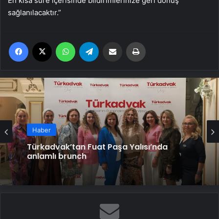
En kısa süre içerisinde bildirimlerinize geri dönüş
sağlanılacaktır.”
Facebook
X
WhatsApp
Telegram
Email'den paylaş
Yaz
Haber
Toplum sağlığı için aşı takvimine uyum
şart