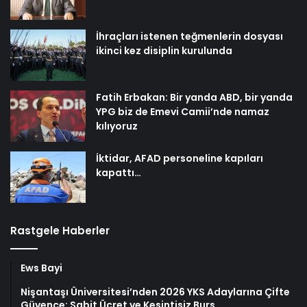
İhraçları istenen teğmenlerin dosyası
ikinci kez disiplin kurulunda
Fatih Erbakan: Bir yanda ABD, bir yanda
YPG biz de Emevi Camii’nde namaz
kılıyoruz
İktidar, AFAD personeline kapıları
kapattı…
Rastgele Haberler
Ews Bayi
Nişantaşı Üniversitesi’nden 2026 YKS Adaylarına Çifte
Güvence: Sabit Ücret ve Kesintisiz Burs