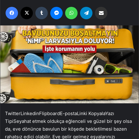
Facebook
X
Tumblr
Messenger
WhatsApp
Telegram
Email'den paylaş
Twitter
Linkedin
Flipboard
E-posta
Linki Kopyala
Yazı
Tipi
Seyahat etmek oldukça eğlenceli ve güzel bir şey olsa
da, eve dönünce bavulun bir köşede bekletilmesi bazen
rahatsız edici olabilir. Eve gelir gelmez eşyalarınızı