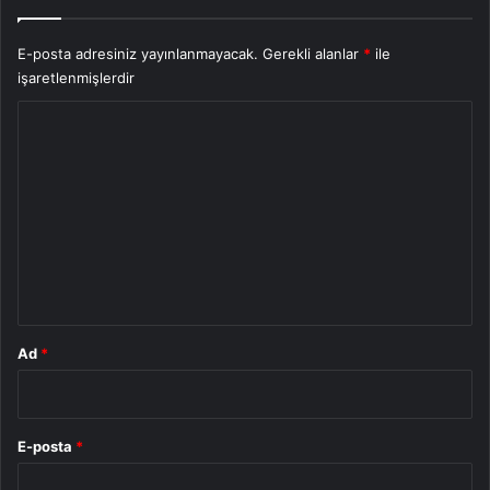
E-posta adresiniz yayınlanmayacak.
Gerekli alanlar
*
ile
işaretlenmişlerdir
Y
o
r
u
m
*
Ad
*
E-posta
*