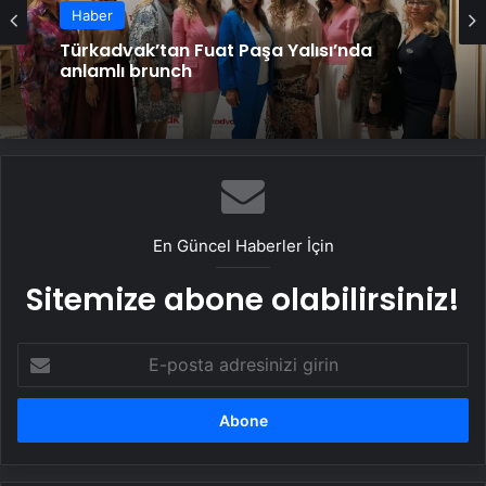
Haber
Türkadvak’tan Fuat Paşa Yalısı’nda
anlamlı brunch
En Güncel Haberler İçin
Sitemize abone olabilirsiniz!
E-
posta
adresinizi
girin