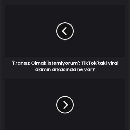
'Fransız
Olmak
İstemiyorum':
TikTok'taki
viral
akımın
arkasında
ne
var?
'Fransız Olmak İstemiyorum': TikTok'taki viral
akımın arkasında ne var?
Nesli
binlerce
yıl
önce
tükenen
'korkunç
kurt'
gerçekten
de