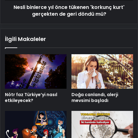
Nesli binlerce yıl önce tükenen 'korkunç kurt'
geri
döndü
gerçekten de geri döndü mü?
mü?
İlgili Makaleler
Nötr faz Türkiye’yi nasıl
Doğa canlandı, alerji
etkileyecek?
mevsimi başladı