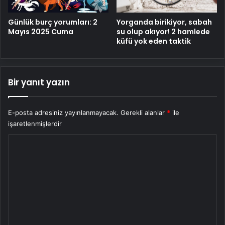
Yorganda birikiyor, sabah
Günlük burç yorumları: 2
su olup akıyor! 2 hamlede
Mayıs 2025 Cuma
küfü yok eden taktik
Bir yanıt yazın
E-posta adresiniz yayınlanmayacak.
Gerekli alanlar
*
ile
işaretlenmişlerdir
Y
o
r
u
m
*