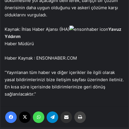
dökülmesine yol açacağını belirterek, barışçıl bir çözüm
önerisinin daha uygun olduğunu ve askeri çözüme karşı
olduklarını vurguladı.
Kaynak: İhlas Haber Ajansı (İHA)
Yavuz
Yıldırım
Haber Müdürü
Haber Kaynak : ENSONHABER.COM
“Yayınlanan tüm haber ve diğer içerikler ile ilgili olarak
yasal bildirimlerinizi bize iletişim sayfası üzerinden iletiniz.
En kısa süre içerisinde bildirimlerinize geri dönüş
sağlanılacaktır.”
Facebook
X
WhatsApp
Telegram
Email'den paylaş
Yaz