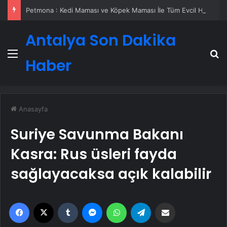
Petmona : Kedi Maması ve Köpek Maması İle Tüm Evcil Hayvan Ürünleri
Antalya Son Dakika
Menü
A
Haber
Anasayfa
Suriye Savunma Bakanı
Kasra: Rus üsleri fayda
sağlayacaksa açık kalabilir
Facebook
X
Tumblr
Messenger
WhatsApp
Telegram
Email'den paylaş