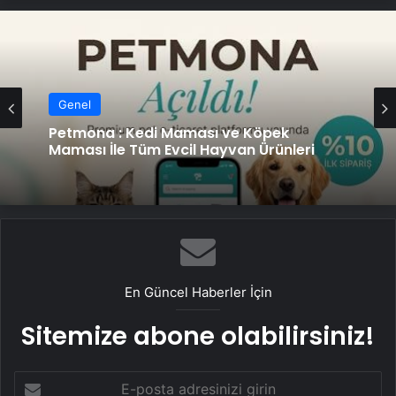
Genel
Genel
Petmona : Kedi Maması ve Köpek
Maması İle Tüm Evcil Hayvan Ürünleri
Fiber İnternet ile Ev İnterneti Nasıl Doğru
Seçilir
En Güncel Haberler İçin
Sitemize abone olabilirsiniz!
E-