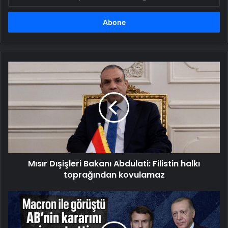
posta
adresinizi
girin
Mısır
Dışişleri
Bakanı
Abdulati:
Filistin
halkı
toprağından
kovulamaz
Mısır Dışişleri Bakanı Abdulati: Filistin halkı
toprağından kovulamaz
Macron
ile
görüşen
Cumhurbaşkanı