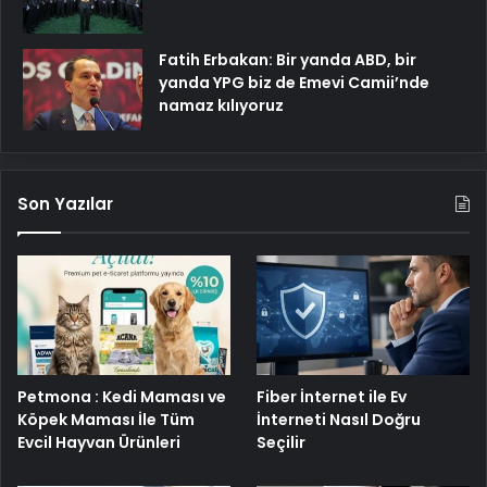
Fatih Erbakan: Bir yanda ABD, bir
yanda YPG biz de Emevi Camii’nde
namaz kılıyoruz
Son Yazılar
Petmona : Kedi Maması ve
Fiber İnternet ile Ev
Köpek Maması İle Tüm
İnterneti Nasıl Doğru
Evcil Hayvan Ürünleri
Seçilir