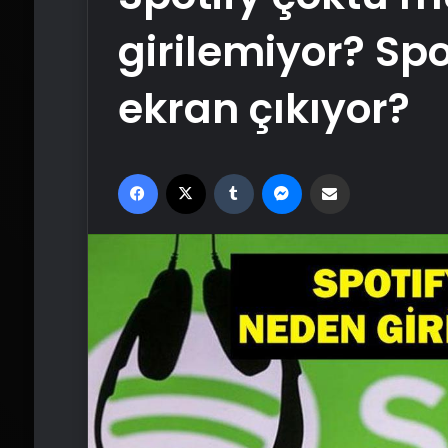
girilemiyor? Sp
ekran çıkıyor?
Facebook
X
Tumblr
Messenger
Email'den paylaş