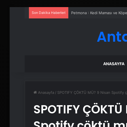
Son Dakika Haberleri
Petmona : Kedi Maması ve Köpek
Ant
ANASAYFA
Anasayfa
/
SPOTIFY ÇÖKTÜ MÜ? 9 Nisan Spotify çök
SPOTIFY ÇÖKTÜ 
Spotify çöktü 