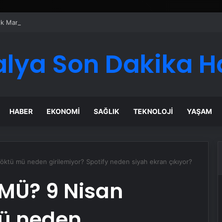
 Maması İle Tüm Evcil Hayvan Ürünleri
alya Son Dakika H
HABER
EKONOMI
SAĞLIK
TEKNOLOJI
YAŞAM
tü mü neden girilemiyor? Spotify neden siyah ekran çıkıyor?
MÜ? 9 Nisan
mü neden