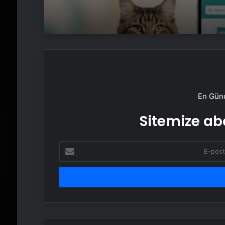
En Günc
Sitemize abo
E-
posta
adresinizi
girin