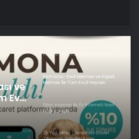
Nişantaşı Üniversitesi’nden 2026 YKS
Adaylarına Çifte Güvence: Sabit
Ücret ve Kesintisiz Burs
Petmona : Kedi Maması ve Köpek
Maması İle Tüm Evcil Hayvan
Ürünleri
Fiber İnternet ile Ev İnterneti Nasıl
Doğru Seçilir
nterneti
25 Yıllık Miras Davasında Gözler
Temmuz Ayındaki Karar
Duruşmasına Çevrildi
Şanlıurfa Boşanma Avukatı ile
Boşanma Sürecini Doğru Yönetme