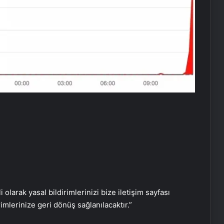
Eşya Depolama Rehberi
İklimlendirmeli Güvenli Saklama
Ortopodoloji İle Diyabetik Ayak
Yarası Tedavisi
Zihnin Gizemli Sınırları ve Ötesi :
Nasılnedir.com
Serjoy : Dijital Medya Ajansı, Google
Reklam Ajansı, SEO Ajansı ve Web
Tasarım Ajansı
i olarak yasal bildirimlerinizi bize iletişim sayfası
rimlerinize geri dönüş sağlanılacaktır.”
UETDS Nedir ? Uetds.com İle Akıllı
Dijital Taşımacılık Yazılımı