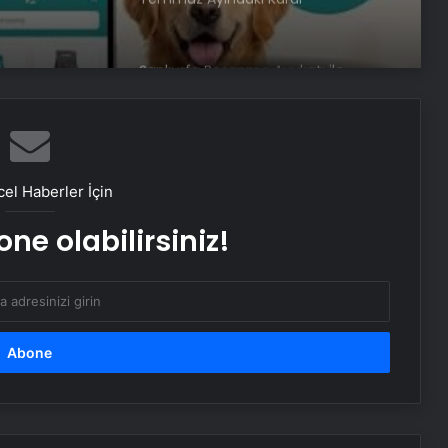
Rehberi
Eşya Depolama Rehberi
İklimlendirmeli Güvenli Saklama
Ortopodoloji İle Diyabetik Ayak
Yarası Tedavisi
el Haberler İçin
ne olabilirsiniz!
Zihnin Gizemli Sınırları ve Ötesi :
Nasılnedir.com
Serjoy : Dijital Medya Ajansı, Google
Reklam Ajansı, SEO Ajansı ve Web
Tasarım Ajansı
UETDS Nedir ? Uetds.com İle Akıllı