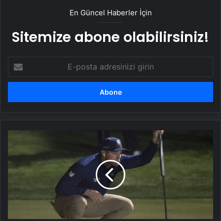
En Güncel Haberler İçin
Sitemize abone olabilirsiniz!
E-
posta
adresinizi
girin
Golftaki
birleşme,
AB
ve
ABD
arasında
ilk
ayrışmaya
neden