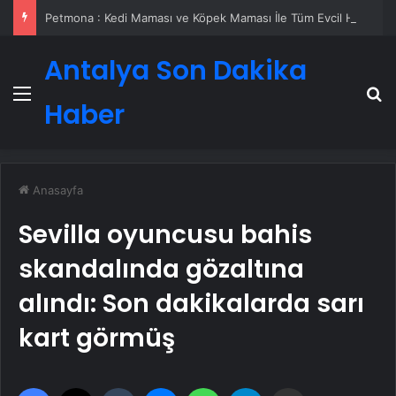
Petmona : Kedi Maması ve Köpek Maması İle Tüm Evcil Hayvan Ürünleri
Antalya Son Dakika
Menü
A
Haber
Anasayfa
Sevilla oyuncusu bahis
skandalında gözaltına
alındı: Son dakikalarda sarı
kart görmüş
Facebook
X
Tumblr
Messenger
WhatsApp
Telegram
Email'den paylaş