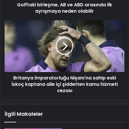
Golftaki birleşme, AB ve ABD arasında ilk
olabilir
ayrışmaya neden olabilir
Britanya
İmparatorluğu
Nişanı'na
sahip
eski
İskoç
kaptana
aile
içi
Britanya İmparatorluğu Nişanı'na sahip eski
şiddetten
kamu
İskoç kaptana aile içi şiddetten kamu hizmeti
hizmeti
cezası
cezası
İlgili Makaleler