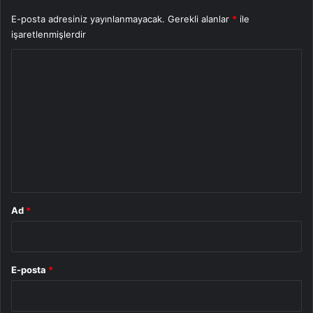
E-posta adresiniz yayınlanmayacak.
Gerekli alanlar
*
ile
işaretlenmişlerdir
Y
o
r
u
m
*
Ad
*
E-posta
*