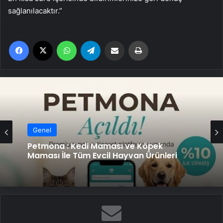
sağlanılacaktır.”
Facebook
X
WhatsApp
Telegram
Email'den paylaş
Yaz
Genel
Genel
Petmona : Kedi Maması ve Köpek
Maması İle Tüm Evcil Hayvan Ürünleri
Fiber İnternet ile Ev İnterneti Nasıl Doğru
Seçilir