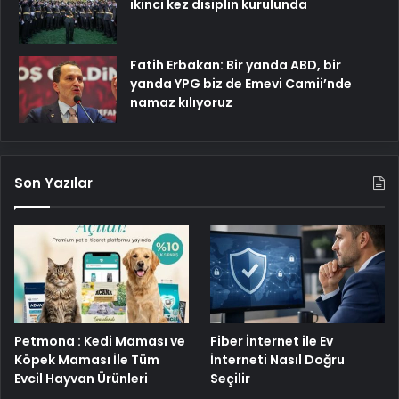
ikinci kez disiplin kurulunda
Fatih Erbakan: Bir yanda ABD, bir
yanda YPG biz de Emevi Camii’nde
namaz kılıyoruz
Son Yazılar
Petmona : Kedi Maması ve
Fiber İnternet ile Ev
Köpek Maması İle Tüm
İnterneti Nasıl Doğru
Evcil Hayvan Ürünleri
Seçilir