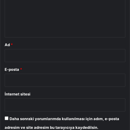
u
m
*
Ad
*
E-posta
*
İnternet sitesi
Daha sonraki yorumlarımda kullanılması için adım, e-posta
adresim ve site adresim bu tarayıcıya kaydedilsin.