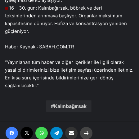
iyileşmesi de kolaylaşıyor.
16 – 30. gün: Kalınbağırsak, böbrek ve deri
toksinlerinden arınmaya başlıyor. Organlar maksimum
kapasitesine dönüyor. Hafıza ve konsantrasyon yeniden
güçleniyor.
Haber Kaynak : SABAH.COM.TR
“Yayınlanan tüm haber ve diğer içerikler ile ilgili olarak
yasal bildirimlerinizi bize iletişim sayfası üzerinden iletiniz.
En kısa süre içerisinde bildirimlerinize geri dönüş
sağlanılacaktır.”
Kalınbağırsak
Facebook
X
WhatsApp
Telegram
Email'den paylaş
Yaz