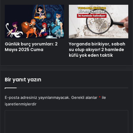
Yorganda birikiyor, sabah
Günlük burç yorumları: 2
su olup akıyor! 2 hamlede
Mayıs 2025 Cuma
küfü yok eden taktik
Bir yanıt yazın
E-posta adresiniz yayınlanmayacak.
Gerekli alanlar
*
ile
işaretlenmişlerdir
Y
o
r