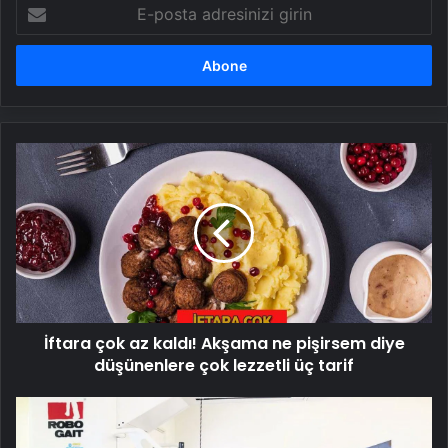
E-
posta
adresinizi
girin
İftara
çok
az
kaldı!
Akşama
ne
pişirsem
diye
düşünenlere
İftara çok az kaldı! Akşama ne pişirsem diye
çok
lezzetli
düşünenlere çok lezzetli üç tarif
üç
tarif
Yürüme
robotuyla
hayata