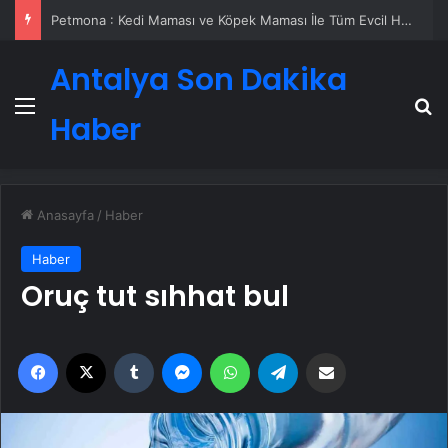
Petmona : Kedi Maması ve Köpek Maması İle Tüm Evcil Hayvan Ürünleri
Antalya Son Dakika
Menü
A
Haber
Anasayfa
/
Haber
Haber
Oruç tut sıhhat bul
Facebook
X
Tumblr
Messenger
WhatsApp
Telegram
Email'den paylaş