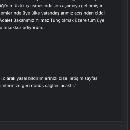
iği’nin tüzük çalışmasında son aşamaya gelinmiştir.
Ortopodoloji İle Diyabetik Ayak
işlemlerinde üye ülke vatandaşlarımız açısından ciddi
Yarası Tedavisi
ta Adalet Bakanımız Yılmaz Tunç olmak üzere tüm üye
’ne teşekkür ediyorum.
Zihnin Gizemli Sınırları ve Ötesi :
Nasılnedir.com
Serjoy : Dijital Medya Ajansı, Google
Reklam Ajansı, SEO Ajansı ve Web
Tasarım Ajansı
i olarak yasal bildirimlerinizi bize iletişim sayfası
rimlerinize geri dönüş sağlanılacaktır.”
UETDS Nedir ? Uetds.com İle Akıllı
Dijital Taşımacılık Yazılımı
Nişantaşı Üniversitesi’nden 2026 YKS
Adaylarına Çifte Güvence: Sabit
Ücret ve Kesintisiz Burs