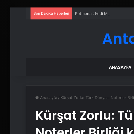
Son Dakika Haberleri
Petmona : Kedi Maması ve Köpek
Ant
ANASAYFA
Anasayfa
/
Kürşat Zorlu: Türk Dünyası Noterler Birl
Kürşat Zorlu: T
Noterler Birliği