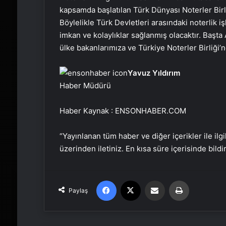
kapsamda başlatılan Türk Dünyası Noterler Birl
Böylelikle Türk Devletleri arasındaki noterlik 
imkan ve kolaylıklar sağlanmış olacaktır. Baş
ülke bakanlarımıza ve Türkiye Noterler Birliği
Yavuz Yıldırım
Haber Müdürü
Haber Kaynak : ENSONHABER.COM
“Yayınlanan tüm haber ve diğer içerikler ile ilgil
üzerinden iletiniz. En kısa süre içerisinde bildi
Facebook
X
Email'den paylaş
Yaz
Paylaş