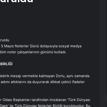
, 5 Mayıs Noterler Günü dolayısıyla sosyal medya
tüm noter çalışanlarının gününü kutladı.
BİRLİĞİ
a tebrik mesajı vermekle kalmayan Zorlu, aynı zamanda
 adımı attıklarını da duyurarak dikkat çekici ifadeler
Eşya Depolama Rehberi
İklimlendirmeli Güvenli Saklama
r Odası Başkanları tarafından imzalanan ‘Türk Dünyası
aptı’ ile Türk Dünyası Noterler Birliği kurulmuştur. Bu