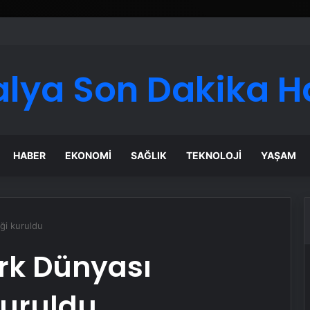
 Maması İle Tüm Evcil Hayvan Ürünleri
alya Son Dakika H
HABER
EKONOMI
SAĞLIK
TEKNOLOJI
YAŞAM
iği kuruldu
ürk Dünyası
 kuruldu