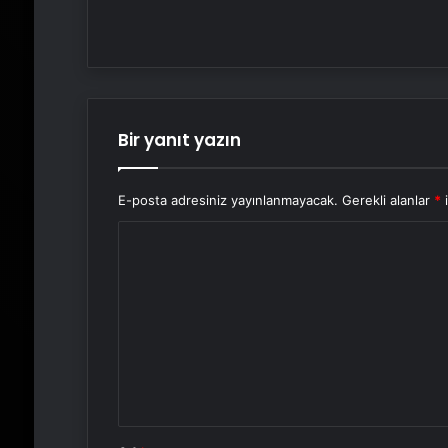
Bir yanıt yazın
E-posta adresiniz yayınlanmayacak.
Gerekli alanlar
*
i
Y
o
r
u
m
*