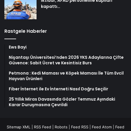
İktidar, AFAD personeline kapıları
kapattı…
Rastgele Haberler
Ews Bayi
Nişantaşı Üniversitesi’nden 2026 YKS Adaylarına Çifte
Güvence: Sabit Ücret ve Kesintisiz Burs
Petmona : Kedi Maması ve Köpek Maması İle Tüm Evcil
Hayvan Ürünleri
Fiber İnternet ile Ev İnterneti Nasıl Doğru Seçilir
25 Yıllık Miras Davasında Gözler Temmuz Ayındaki
Karar Duruşmasına Çevrildi
Sitemap XML
|
RSS Feed
|
Robots
|
Feed RSS
|
Feed Atom
|
Feed