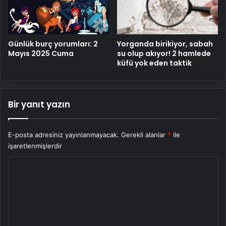
Yorganda birikiyor, sabah
Günlük burç yorumları: 2
su olup akıyor! 2 hamlede
Mayıs 2025 Cuma
küfü yok eden taktik
Bir yanıt yazın
E-posta adresiniz yayınlanmayacak.
Gerekli alanlar
*
ile
işaretlenmişlerdir
Y
o
r
u
m