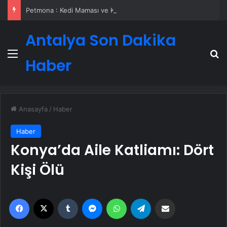
Petmona : Kedi Maması ve Köpek Maması İle Tüm Evcil Hayvan Ürünleri
Antalya Son Dakika
Menü
A
Haber
Anasayfa
/
Haber
Haber
Konya’da Aile Katliamı: Dört
Kişi Ölü
Facebook
X
Tumblr
Messenger
WhatsApp
Telegram
Email'den paylaş