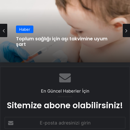
Haber
Toplum sağlığı için aşı takvimine uyum
şart
En Güncel Haberler İçin
Sitemize abone olabilirsiniz!
E-
posta