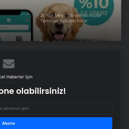
Şanlıurfa Boşanma Avukatı ile
Boşanma Sürecini Doğru Yönetme
Rehberi
Eşya Depolama Rehberi
İklimlendirmeli Güvenli Saklama
Ortopodoloji İle Diyabetik Ayak
Yarası Tedavisi
el Haberler İçin
ne olabilirsiniz!
Zihnin Gizemli Sınırları ve Ötesi :
Nasılnedir.com
Serjoy : Dijital Medya Ajansı, Google
Reklam Ajansı, SEO Ajansı ve Web