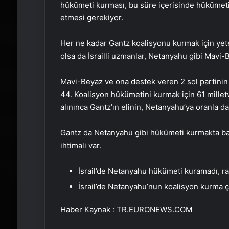
hükümeti kurması, bu süre içerisinde hüküme
etmesi gerekiyor.
Her ne kadar Gantz koalisyonu kurmak için yet
olsa da İsrailli uzmanlar, Netanyahu gibi Mavi-B
Mavi-Beyaz ve ona destek veren 2 sol partinin (İş
44. Koalisyon hükümetini kurmak için 61 mille
alınınca Gantz’ın elinin, Netanyahu’ya oranla dah
Gantz da Netanyahu gibi hükümeti kurmakta ba
ihtimali var.
İsrail’de Netanyahu hükümeti kuramadı, r
İsrail’de Netanyahu’nun koalisyon kurma ç
Haber Kaynak : TR.EURONEWS.COM