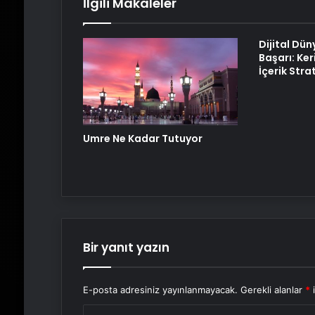
İlgili Makaleler
Dijital Dün
Başarı: Ker
İçerik Strat
Umre Ne Kadar Tutuyor
Bir yanıt yazın
E-posta adresiniz yayınlanmayacak.
Gerekli alanlar
*
i
Y