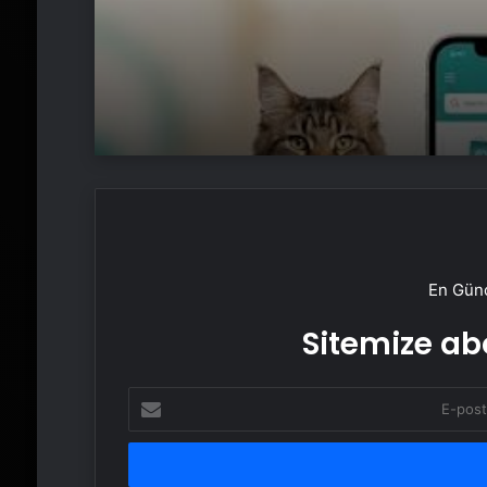
En Günc
Sitemize abo
E-
posta
adresinizi
girin