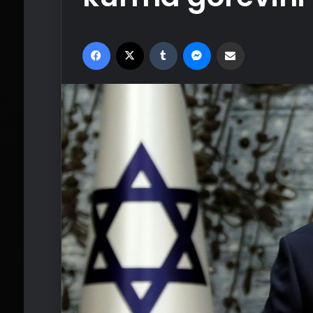
Facebook
X
Tumblr
Messenger
Email'den paylaş