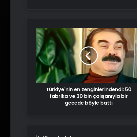
Türkiye'nin
en
zenginlerindendi:
50
fabrika
ve
30
bin
çalışanıyla
Türkiye'nin en zenginlerindendi: 50
bir
gecede
fabrika ve 30 bin çalışanıyla bir
böyle
gecede böyle battı
battı