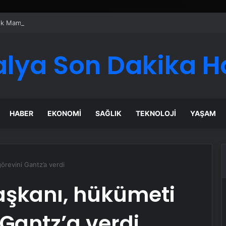
 Maması İle Tüm Evcil Hayvan Ürünleri
alya Son Dakika H
HABER
EKONOMI
SAĞLIK
TEKNOLOJI
YAŞAM
örevini Gantz’a verdi
aşkanı, hükümeti
Gantz’a verdi