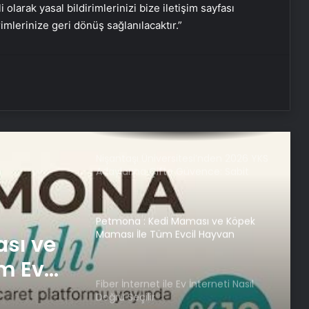
i olarak yasal bildirimlerinizi bize iletişim sayfası
rimlerinize geri dönüş sağlanılacaktır.”
UETDS Nedir ? Uetds.com İle Akıllı
Dijital Taşımacılık Yazılımı
Nişantaşı Üniversitesi’nden 2026 YKS
Adaylarına Çifte Güvence: Sabit
Ücret ve Kesintisiz Burs
Petmona : Kedi Maması ve Köpek
Maması İle Tüm Evcil Hayvan
Ürünleri
Fiber İnternet ile Ev İnterneti Nasıl
Doğru Seçilir
nterneti
25 Yıllık Miras Davasında Gözler
Temmuz Ayındaki Karar
Duruşmasına Çevrildi