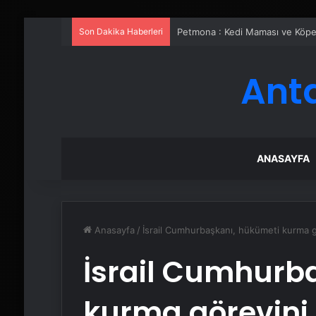
Son Dakika Haberleri
Petmona : Kedi Maması ve Köpek
Ant
ANASAYFA
Anasayfa
/
İsrail Cumhurbaşkanı, hükümeti kurma g
İsrail Cumhurb
kurma görevini 