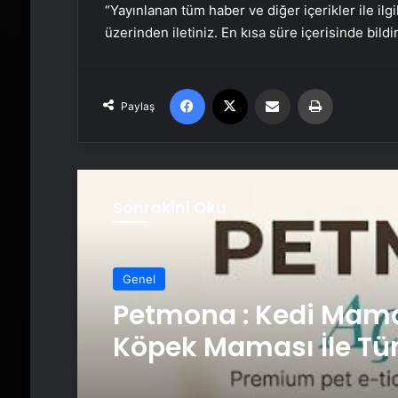
“Yayınlanan tüm haber ve diğer içerikler ile ilgil
üzerinden iletiniz. En kısa süre içerisinde bildi
Facebook
X
Email'den paylaş
Yaz
Paylaş
Sonrakini Oku
Genel
Fiber İnternet ile Ev İ
Nasıl Doğru Seçilir