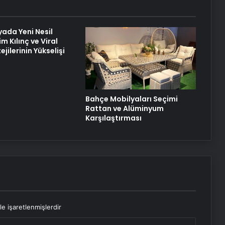
Duruşmasına Çevrildi
yada Yeni Nesil
Şanlıurfa Boşanma Avukatı ile
im Kılınç ve Viral
Boşanma Sürecini Doğru Yönetme
ejilerinin Yükselişi
Rehberi
Bahçe Mobilyaları Seçimi
Rattan ve Alüminyum
Karşılaştırması
le işaretlenmişlerdir