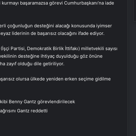
ti kurmayı başaramazsa görevi Cumhurbaşkanı’na iade
erli çoğunluğun desteğini alacağı konusunda iyimser
eyaz liderinin de başarısız olacağını ifade ediyor.
Eşya Depolama Rehberi
İklimlendirmeli Güvenli Saklama
çi Partisi, Demokratik Birlik İttifakı) milletvekili sayısı
tvekilinin desteğine ihtiyaç duyulduğu göz önüne
a zayıf olduğu dile getiriliyor.
Ortopodoloji İle Diyabetik Ayak
Yarası Tedavisi
şarısız olursa ülkede yeniden erken seçime gidilme
Zihnin Gizemli Sınırları ve Ötesi :
Nasılnedir.com
akibi Benny Gantz görevlendirilecek
ağrısını Gantz reddetti
Serjoy : Dijital Medya Ajansı, Google
Reklam Ajansı, SEO Ajansı ve Web
Tasarım Ajansı