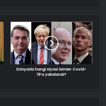
Tasarım Ajansı
UETDS Nedir ? Uetds.com İle Akıllı
Dijital Taşımacılık Yazılımı
Dünyada
hangi
siyasi
Nişantaşı Üniversitesi’nden 2026 YKS
isimler
Adaylarına Çifte Güvence: Sabit
Ücret ve Kesintisiz Burs
Covid-
19’a
yakalandı?
Petmona : Kedi Maması ve Köpek
Maması İle Tüm Evcil Hayvan
Ürünleri
Dünyada hangi siyasi isimler Covid-
19’a yakalandı?
Fiber İnternet ile Ev İnterneti Nasıl
Doğru Seçilir
25 Yıllık Miras Davasında Gözler
Temmuz Ayındaki Karar