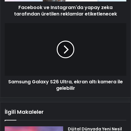
etiketlenecek
Facebook ve Instagram'da yapay zeka
tarafından üretilen reklamlar etiketlenecek
Samsung
Galaxy
S26
Ultra,
ekran
altı
kamera
ile
gelebilir
Samsung Galaxy S26 Ultra, ekran altı kamera ile
gelebilir
İlgili Makaleler
Dijital Dünyada Yeni Nesil