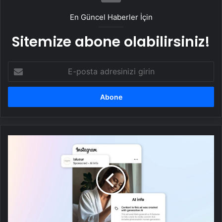
En Güncel Haberler İçin
Sitemize abone olabilirsiniz!
E-
posta
adresinizi
girin
Facebook
ve
Instagram'da
yapay
zeka
tarafından
üretilen
reklamlar