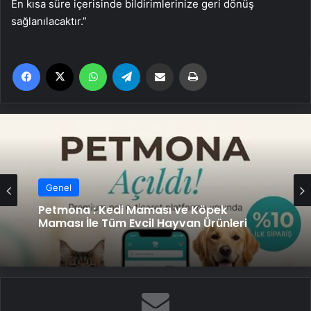
En kısa süre içerisinde bildirimlerinize geri dönüş
sağlanılacaktır.”
Facebook
X
WhatsApp
Telegram
Email'den paylaş
Yaz
Genel
Petmona : Kedi Maması ve Köpek
Maması İle Tüm Evcil Hayvan Ürünleri