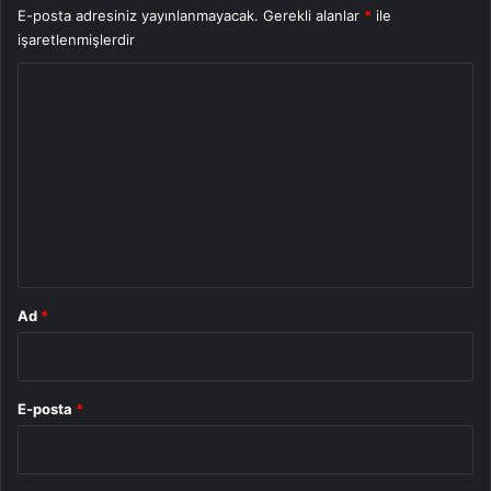
E-posta adresiniz yayınlanmayacak.
Gerekli alanlar
*
ile
işaretlenmişlerdir
Y
o
r
u
m
*
Ad
*
E-posta
*