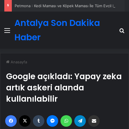
Petmona : Kedi Maması ve Köpek Maması İle Tüm Evcil Hayvan Ürünleri
Antalya Son Dakika
Menü
A
Haber
Anasayfa
Google açıkladı: Yapay zeka
artık askeri alanda
kullanılabilir
Facebook
X
Tumblr
Messenger
WhatsApp
Telegram
Email'den paylaş