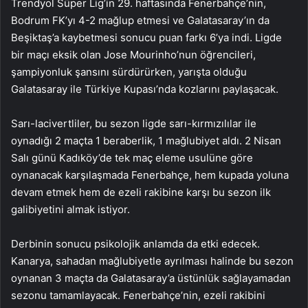
Trendyol Süper Lig’in 29. haftasında Fenerbahçe’nin,
Bodrum FK’yı 4-2 mağlup etmesi ve Galatasaray’ın da
Beşiktaş’a kaybetmesi sonucu puan farkı 6’ya indi. Ligde
bir maçı eksik olan Jose Mourinho’nun öğrencileri,
şampiyonluk şansını sürdürürken, yarışta olduğu
Galatasaray ile Türkiye Kupası’nda kozlarını paylaşacak.
Sarı-lacivertliler, bu sezon ligde sarı-kırmızılılar ile
oynadığı 2 maçta 1 beraberlik, 1 mağlubiyet aldı. 2 Nisan
Salı günü Kadıköy’de tek maç eleme usulüne göre
oynanacak karşılaşmada Fenerbahçe, hem kupada yoluna
devam etmek hem de ezeli rakibine karşı bu sezon ilk
galibiyetini almak istiyor.
Derbinin sonucu psikolojik anlamda da etki edecek.
Kanarya, sahadan mağlubiyetle ayrılması halinde bu sezon
oynanan 3 maçta da Galatasaray’a üstünlük sağlayamadan
sezonu tamamlayacak. Fenerbahçe’nin, ezeli rakibini