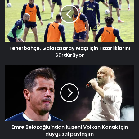
Maçı
İçin
Hazırlıklarını
Sürdürüyor
Fenerbahçe, Galatasaray Maçı İçin Hazırlıklarını
Sürdürüyor
Emre
Belözoğlu'ndan
kuzeni
Volkan
Konak
için
duygusal
paylaşım
Emre Belözoğlu'ndan kuzeni Volkan Konak için
duygusal paylaşım