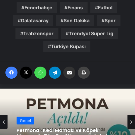
Fenerbahçe
Finans
Futbol
Galatasaray
Son Dakika
Spor
Trabzonspor
Trendyol Süper Lig
Türkiye Kupası
Facebook
X
WhatsApp
Telegram
Email'den paylaş
Yaz
Genel
Genel