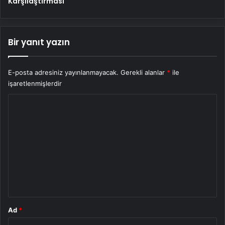
Karşılaştırması
Bir yanıt yazın
E-posta adresiniz yayınlanmayacak.
Gerekli alanlar
*
ile
işaretlenmişlerdir
Y
o
r
u
m
*
Ad
*