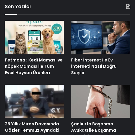
Son Yazılar
Petmona : Kedi Maması ve
Fiber İnternet ile Ev
Köpek Maması İle Tüm
İnterneti Nasıl Doğru
Evcil Hayvan Ürünleri
Seçilir
25 Yıllık Miras Davasında
Şanlıurfa Boşanma
Gözler Temmuz Ayındaki
Avukatı ile Boşanma