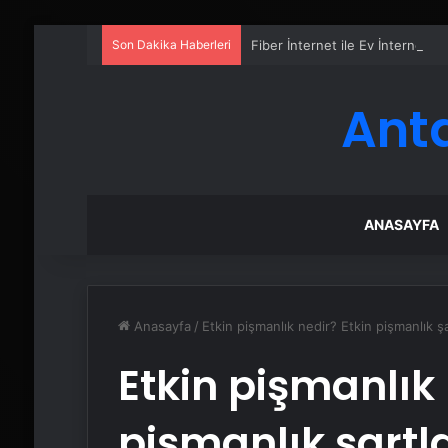
Son Dakika Haberleri
Fiber İnternet ile Ev İnterneti N
Ant
ANASAYFA
Anasayfa
/
Etkin pişmanlık nedir? Etkin pişmanlık şa
Etkin pişmanlık 
pişmanlık şartla