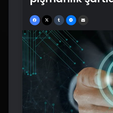
Facebook
X
Tumblr
Messenger
Email'den paylaş