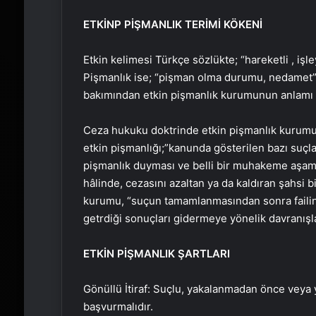
ETKİNP PİŞMANLIK TERİMİ KÖKENİ
Etkin kelimesi Türkçe sözlükte; “hareketli , işle
Pişmanlık ise; “pişman olma durumu, nedamet” 
bakımından etkin pişmanlık kurumunun anlamı b
Ceza hukuku doktrinde etkin pişmanlık kurumun
etkin pişmanlığı;”kanunda gösterilen bazı suçl
pişmanlık duyması ve belli bir muhakeme aşam
hâlinde, cezasını azaltan ya da kaldıran şahsi 
kurumu, “suçun tamamlanmasından sonra faili
getrdiği sonuçları gidermeye yönelik davranışl
ETKİN PİŞMANLIK ŞARTLARI
Gönüllü İtiraf: Suçlu, yakalanmadan önce veya
başvurmalıdır.