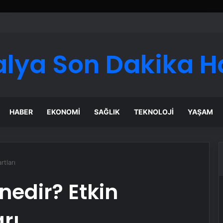
asıl Doğru Seçilir
alya Son Dakika H
HABER
EKONOMI
SAĞLIK
TEKNOLOJI
YAŞAM
rtları
nedir? Etkin
rı