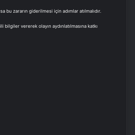
a bu zararın giderilmesi için adımlar atılmalıdır.
Eşya Depolama Rehberi
İklimlendirmeli Güvenli Saklama
ili bilgiler vererek olayın aydınlatılmasına katkı
Ortopodoloji İle Diyabetik Ayak
Yarası Tedavisi
Zihnin Gizemli Sınırları ve Ötesi :
Nasılnedir.com
Serjoy : Dijital Medya Ajansı, Google
Reklam Ajansı, SEO Ajansı ve Web
Tasarım Ajansı
UETDS Nedir ? Uetds.com İle Akıllı
Dijital Taşımacılık Yazılımı