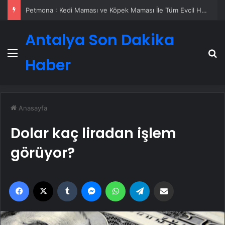
Petmona : Kedi Maması ve Köpek Maması İle Tüm Evcil Hayvan Ürünleri
Antalya Son Dakika
Menü
A
Haber
Anasayfa
Dolar kaç liradan işlem
görüyor?
Facebook
X
Tumblr
Messenger
WhatsApp
Telegram
Email'den paylaş