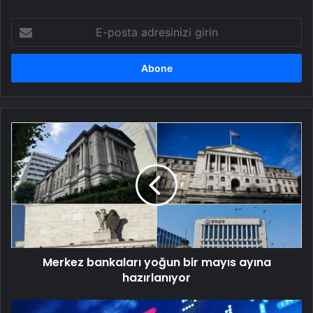
E-
posta
adresinizi
girin
Merkez
bankaları
yoğun
bir
mayıs
ayına
hazırlanıyor
Merkez bankaları yoğun bir mayıs ayına
hazırlanıyor
Asya