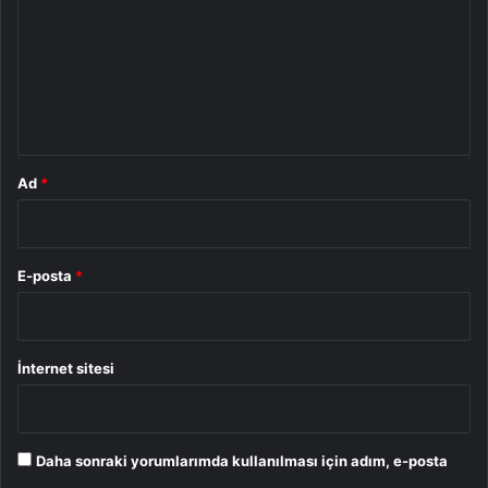
r
u
m
*
Ad
*
E-posta
*
İnternet sitesi
Daha sonraki yorumlarımda kullanılması için adım, e-posta