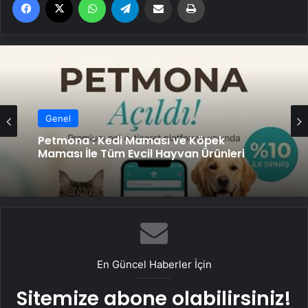
Genel
Genel
Fiber İnternet ile Ev İnterneti Nasıl Doğru
Seçilir
Petmona : Kedi Maması ve Köpek
Maması İle Tüm Evcil Hayvan Ürünleri
En Güncel Haberler İçin
Sitemize abone olabilirsiniz!