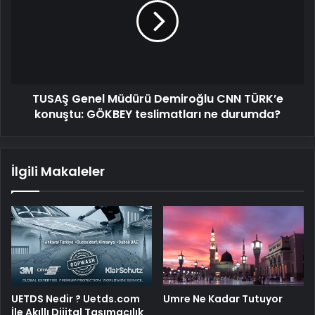
Demiroğlu
CNN
TÜRK’e
konuştu:
GÖKBEY
teslimatları
TUSAŞ Genel Müdürü Demiroğlu CNN TÜRK’e
ne
durumda?
konuştu: GÖKBEY teslimatları ne durumda?
İlgili Makaleler
UETDS Nedir ? Uetds.com
Umre Ne Kadar Tutuyor
İle Akıllı Dijital Taşımacılık