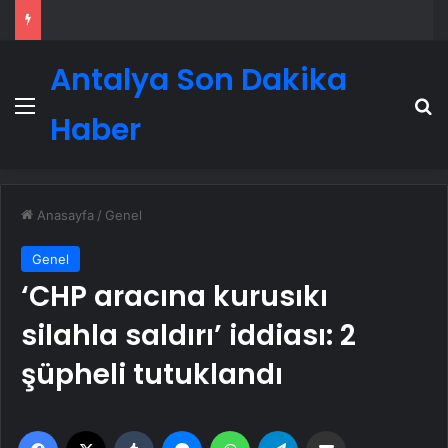
Antalya Son Dakika
Menü
A
Haber
Anasayfa
/
Genel
Genel
‘CHP aracına kurusıkı
silahla saldırı’ iddiası: 2
şüpheli tutuklandı
Facebook
X
Tumblr
Messenger
WhatsApp
Telegram
Email'den paylaş