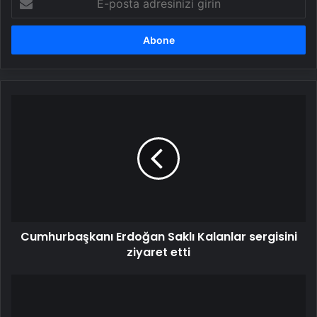
posta
adresinizi
girin
Cumhurbaşkanı
Erdoğan
Saklı
Kalanlar
sergisini
ziyaret
etti
Cumhurbaşkanı Erdoğan Saklı Kalanlar sergisini
ziyaret etti
TUSAŞ
Genel
Müdürü