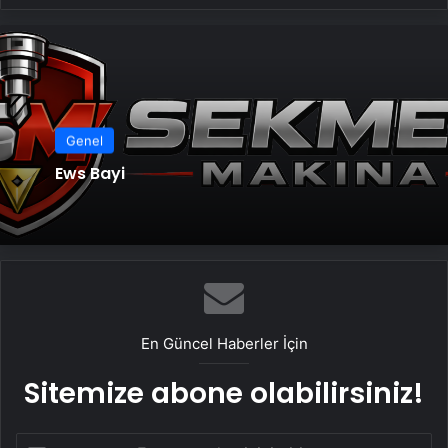
Genel
Ews Bayi
En Güncel Haberler İçin
Sitemize abone olabilirsiniz!
E-