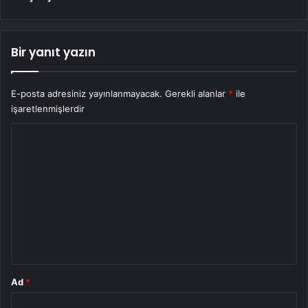
Bir yanıt yazın
E-posta adresiniz yayınlanmayacak.
Gerekli alanlar
*
ile
işaretlenmişlerdir
Y
o
r
u
m
*
Ad
*