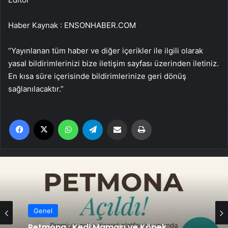
Haber Kaynak : ENSONHABER.COM
“Yayınlanan tüm haber ve diğer içerikler ile ilgili olarak
yasal bildirimlerinizi bize iletişim sayfası üzerinden iletiniz.
En kısa süre içerisinde bildirimlerinize geri dönüş
sağlanılacaktır.”
Facebook
X
WhatsApp
Telegram
Email'den paylaş
Yaz
Genel
Petmona : Kedi Maması ve Köpek