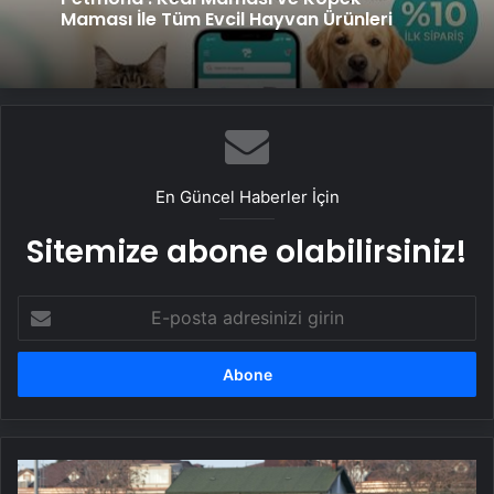
Genel
Maması İle Tüm Evcil Hayvan Ürünleri
Fiber İnternet ile Ev İnterneti Nasıl Doğru
Seçilir
En Güncel Haberler İçin
Sitemize abone olabilirsiniz!
E-
posta
adresinizi
girin
Galatasaray,
Ajax