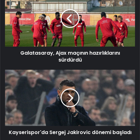
maçının
hazırlıklarını
sürdürdü
Galatasaray, Ajax maçının hazırlıklarını
sürdürdü
Kayserispor'da
Sergej
Jakirovic
dönemi
başladı
Kayserispor'da Sergej Jakirovic dönemi başladı