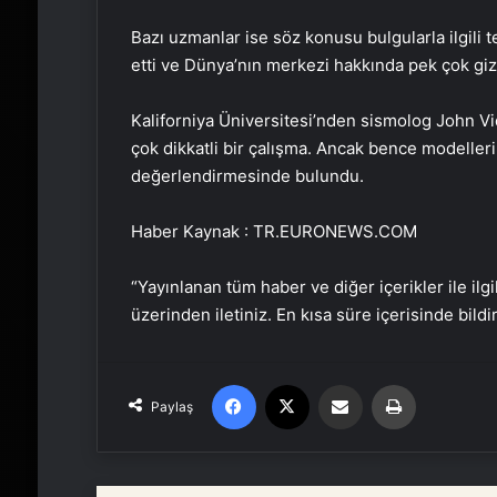
Bazı uzmanlar ise söz konusu bulgularla ilgili te
etti ve Dünya’nın merkezi hakkında pek çok gi
Kaliforniya Üniversitesi’nden sismolog John Vida
çok dikkatli bir çalışma. Ancak bence modellerin 
değerlendirmesinde bulundu.
Haber Kaynak : TR.EURONEWS.COM
“Yayınlanan tüm haber ve diğer içerikler ile ilgil
üzerinden iletiniz. En kısa süre içerisinde bildi
Facebook
X
Email'den paylaş
Yaz
Paylaş