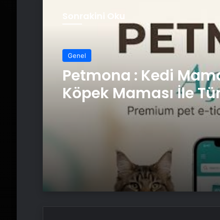
Sonrakini Oku
Genel
Genel
Petmona : Kedi Mama
Köpek Maması İle Tü
Hayvan Ürünleri
Fiber İnternet ile Ev İ
Nasıl Doğru Seçilir