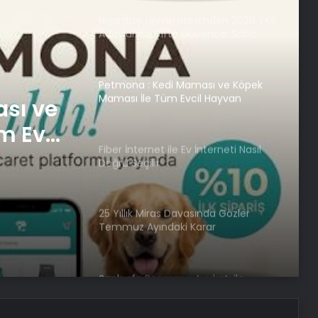
Adaylarına Çifte Güvence: Sabit
Ücret ve Kesintisiz Burs
Petmona : Kedi Maması ve Köpek
Maması İle Tüm Evcil Hayvan
Ürünleri
sı ve
Fiber İnternet ile Ev İnterneti Nasıl
Doğru Seçilir
m Evcil
25 Yıllık Miras Davasında Gözler
nterneti
Temmuz Ayındaki Karar
Duruşmasına Çevrildi
Şanlıurfa Boşanma Avukatı ile
Boşanma Sürecini Doğru Yönetme
Rehberi
Eşya Depolama Rehberi