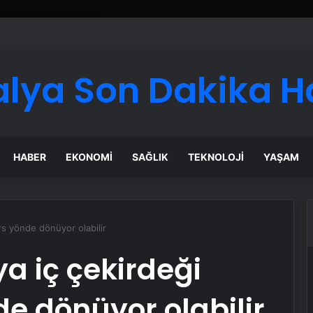
 Maması İle Tüm Evcil Hayvan Ürünleri
alya Son Dakika H
HABER
EKONOMI
SAĞLIK
TEKNOLOJI
YAŞAM
rs yönde dönüyor olabilir
a iç çekirdeği
de dönüyor olabilir