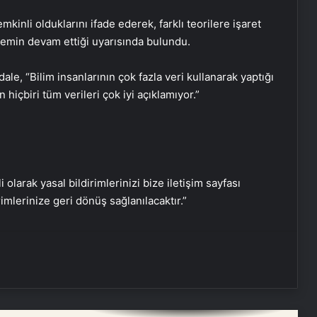
İklimlendirmeli Güvenli Saklama
mkinli olduklarını ifade ederek, farklı teorilere işaret
zemin devam ettiği uyarısında bulundu.
Ortopodoloji İle Diyabetik Ayak
Yarası Tedavisi
le, “Bilim insanlarının çok fazla veri kullanarak yaptığı
hiçbiri tüm verileri çok iyi açıklamıyor.”
Zihnin Gizemli Sınırları ve Ötesi :
Nasılnedir.com
Serjoy : Dijital Medya Ajansı, Google
i olarak yasal bildirimlerinizi bize iletişim sayfası
Reklam Ajansı, SEO Ajansı ve Web
rimlerinize geri dönüş sağlanılacaktır.”
Tasarım Ajansı
UETDS Nedir ? Uetds.com İle Akıllı
Dijital Taşımacılık Yazılımı
Nişantaşı Üniversitesi’nden 2026 YKS