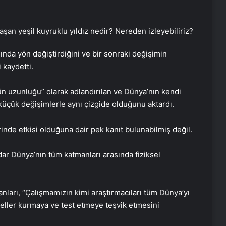
şan yeşil kuyruklu yıldız nedir? Nereden izleyebiliriz?
aşında yön değiştirdiğini ve bir sonraki değişimin
i kaydetti.
n uzunluğu” olarak adlandırılan ve Dünya’nın kendi
küçük değişimlerle aynı çizgide olduğunu aktardı.
inde etkisi olduğuna dair pek kanıt bulunabilmiş değil.
dar Dünya’nın tüm katmanları arasında fiziksel
nsanları, “Çalışmamızın kimi araştırmacıları tüm Dünya’yı
deller kurmaya ve test etmeye teşvik etmesini
Eşya Depolama Rehberi