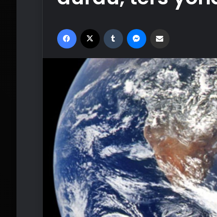
Facebook
X
Tumblr
Messenger
Email'den paylaş