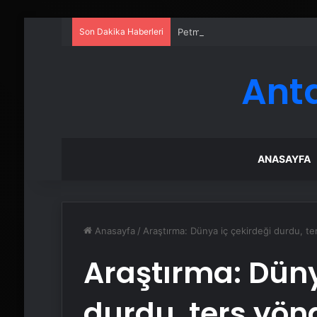
Son Dakika Haberleri
Petmona : Kedi Maması ve Köpek
Ant
ANASAYFA
Anasayfa
/
Araştırma: Dünya iç çekirdeği durdu, te
Araştırma: Düny
durdu, ters yön