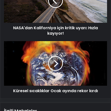
uyarı:
Hızla
kayıyor!
NASA'dan Kaliforniya için kritik uyarı: Hızla
kayıyor!
Küresel
sıcaklıklar
Ocak
ayında
rekor
kırdı
Küresel sıcaklıklar Ocak ayında rekor kırdı
İlgili Makaleler