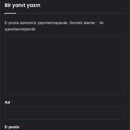
Bir yanıt yazın
E-posta adresiniz yayınlanmayacak.
Gerekli alanlar
*
ile
işaretlenmişlerdir
Y
o
r
u
m
*
Ad
*
E-posta
*