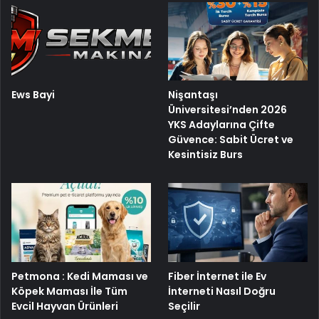
Ews Bayi
Nişantaşı
Üniversitesi’nden 2026
YKS Adaylarına Çifte
Güvence: Sabit Ücret ve
Kesintisiz Burs
Petmona : Kedi Maması ve
Fiber İnternet ile Ev
Köpek Maması İle Tüm
İnterneti Nasıl Doğru
Evcil Hayvan Ürünleri
Seçilir