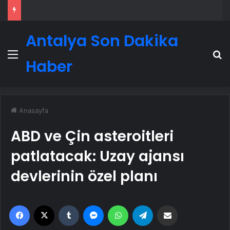
Antalya Son Dakika
Menü
A
Haber
Anasayfa
ABD ve Çin asteroitleri
patlatacak: Uzay ajansı
devlerinin özel planı
Facebook
X
Tumblr
Messenger
WhatsApp
Telegram
Email'den paylaş