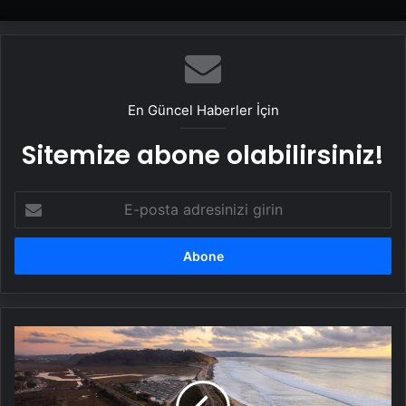
En Güncel Haberler İçin
Sitemize abone olabilirsiniz!
E-
posta
adresinizi
girin
NASA'dan
Kaliforniya
için
kritik