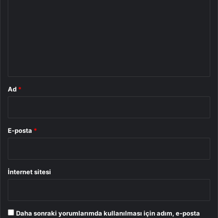
r
u
m
*
Ad
*
E-posta
*
İnternet sitesi
Daha sonraki yorumlarımda kullanılması için adım, e-posta