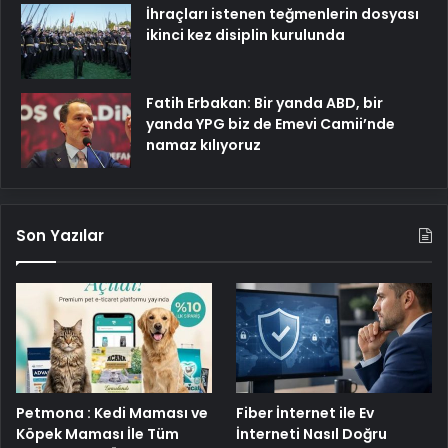
İhraçları istenen teğmenlerin dosyası
ikinci kez disiplin kurulunda
Fatih Erbakan: Bir yanda ABD, bir
yanda YPG biz de Emevi Camii’nde
namaz kılıyoruz
Son Yazılar
Petmona : Kedi Maması ve
Fiber İnternet ile Ev
Köpek Maması İle Tüm
İnterneti Nasıl Doğru