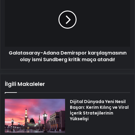
Adana
Demirspor
karşılaşmasının
olay
ismi
Sundberg
kritik
maça
Galatasaray-Adana Demirspor karşılaşmasının
atandı!
olay ismi Sundberg kritik maça atandı!
İlgili Makaleler
Dijital Dünyada Yeni Nesil
Başarı: Kerim Kılınç ve Viral
İçerik Stratejilerinin
Yükselişi