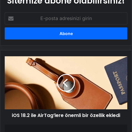
Sitemize abone olabilirsiniz!
E-
posta
adresinizi
girin
iOS
18.2
ile
AirTag’lere
önemli
bir
özellik
ekledi
iOS 18.2 ile AirTag’lere önemli bir özellik ekledi
Galatasaray-