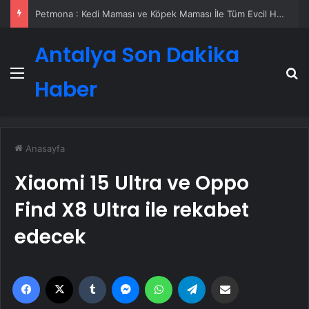
Petmona : Kedi Maması ve Köpek Maması İle Tüm Evcil Hayvan Ürünleri
Antalya Son Dakika
Menü
A
Haber
Anasayfa
Xiaomi 15 Ultra ve Oppo
Find X8 Ultra ile rekabet
edecek
Facebook
X
Tumblr
Messenger
WhatsApp
Telegram
Email'den paylaş