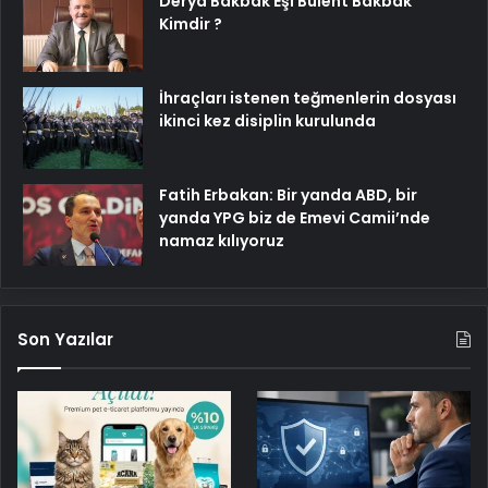
Derya Bakbak Eşi Bülent Bakbak
Kimdir ?
İhraçları istenen teğmenlerin dosyası
ikinci kez disiplin kurulunda
Fatih Erbakan: Bir yanda ABD, bir
yanda YPG biz de Emevi Camii’nde
namaz kılıyoruz
Son Yazılar