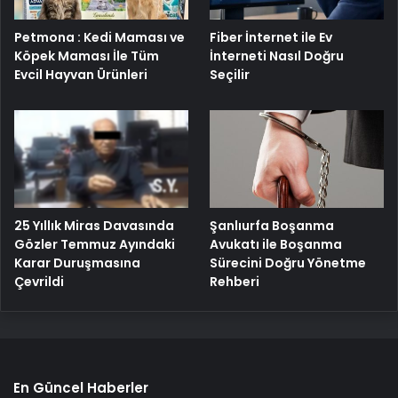
Petmona : Kedi Maması ve
Fiber İnternet ile Ev
Köpek Maması İle Tüm
İnterneti Nasıl Doğru
Evcil Hayvan Ürünleri
Seçilir
25 Yıllık Miras Davasında
Şanlıurfa Boşanma
Gözler Temmuz Ayındaki
Avukatı ile Boşanma
Karar Duruşmasına
Sürecini Doğru Yönetme
Çevrildi
Rehberi
En Güncel Haberler