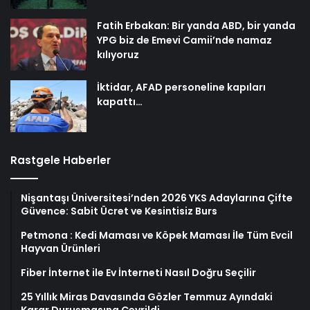
Fatih Erbakan: Bir yanda ABD, bir yanda
YPG biz de Emevi Camii’nde namaz
kılıyoruz
İktidar, AFAD personeline kapıları
kapattı…
Rastgele Haberler
Nişantaşı Üniversitesi’nden 2026 YKS Adaylarına Çifte
Güvence: Sabit Ücret ve Kesintisiz Burs
Petmona : Kedi Maması ve Köpek Maması İle Tüm Evcil
Hayvan Ürünleri
Fiber İnternet ile Ev İnterneti Nasıl Doğru Seçilir
25 Yıllık Miras Davasında Gözler Temmuz Ayındaki
Karar Duruşmasına Çevrildi