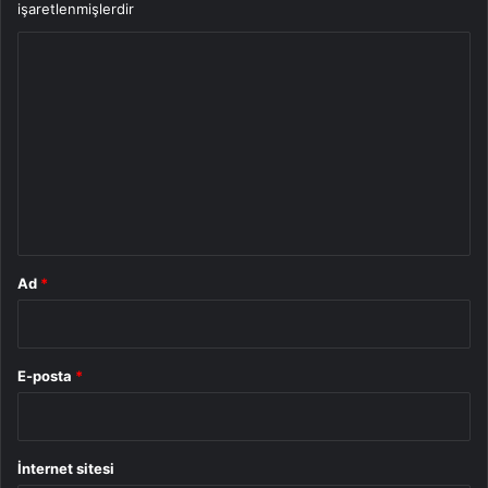
işaretlenmişlerdir
Y
o
r
u
m
*
Ad
*
E-posta
*
İnternet sitesi