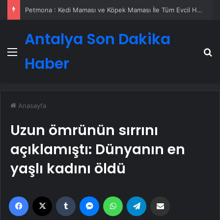
Petmona : Kedi Maması ve Köpek Maması İle Tüm Evcil Hayvan Ürünleri
Antalya Son Dakika
Menü
A
Haber
Anasayfa
Uzun ömrünün sırrını
açıklamıştı: Dünyanın en
yaşlı kadını öldü
Facebook
X
Tumblr
Messenger
WhatsApp
Telegram
Email'den paylaş