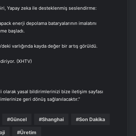
, Yapay zeka ile desteklenmiş seslendirme:
pack enerji depolama bataryalarının imalatını
ime başladı.
n’deki varlığında kayda değer bir artış görüldü.
diriyor. (XHTV)
Şanlıurfa Boşanma Avukatı ile
Boşanma Sürecini Doğru Yönetme
Rehberi
i olarak yasal bildirimlerinizi bize iletişim sayfası
rimlerinize geri dönüş sağlanılacaktır.”
Eşya Depolama Rehberi
İklimlendirmeli Güvenli Saklama
Güncel
Shanghai
Son Dakika
Ortopodoloji İle Diyabetik Ayak
oji
Üretim