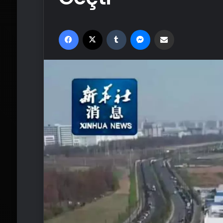
Facebook
X
Tumblr
Messenger
Email'den paylaş