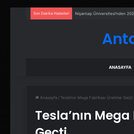
Son Dakika Haberleri
Nişantaşı Üniversitesi’nden 202
Ant
ANASAYFA
Anasayfa
/
Tesla’nın Mega Fabrikası Üretime Geçti
Tesla’nın Mega 
Geçti