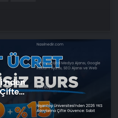
Yarası Tedavisi
Zihnin Gizemli Sınırları ve Ötesi :
Nasılnedir.com
Serjoy : Dijital Medya Ajansı, Google
Reklam Ajansı, SEO Ajansı ve Web
Tasarım Ajansı
Ews Bayi
sı ve
Nişantaşı Üniversitesi’nden 2026 YKS
m Evcil
Adaylarına Çifte Güvence: Sabit
Ücret ve Kesintisiz Burs
Petmona : Kedi Maması ve Köpek
Maması İle Tüm Evcil Hayvan