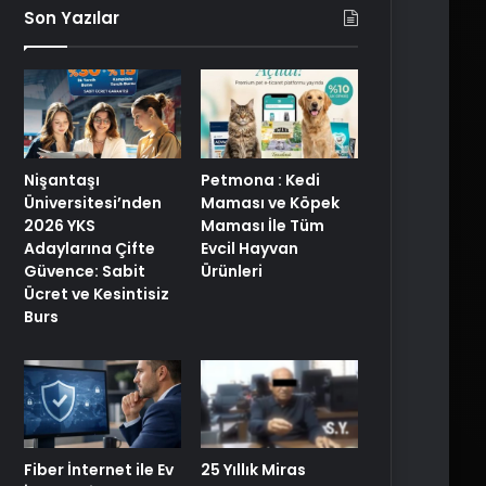
Son Yazılar
Nişantaşı
Petmona : Kedi
Üniversitesi’nden
Maması ve Köpek
2026 YKS
Maması İle Tüm
Adaylarına Çifte
Evcil Hayvan
Güvence: Sabit
Ürünleri
Ücret ve Kesintisiz
Burs
25 Yıllık Miras
Fiber İnternet ile Ev