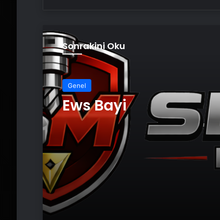
Sonrakini Oku
Genel
Ews Bayi