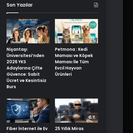
Son Yazılar
Nişantaşı
Petmona : Kedi
Üniversitesi’nden
Maması ve Köpek
2026 YKS
Maması İle Tüm
Adaylarına Çifte
Evcil Hayvan
Güvence: Sabit
Ürünleri
Ücret ve Kesintisiz
Burs
25 Yıllık Miras
Fiber İnternet ile Ev