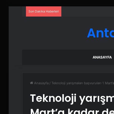
Son Dakika Haberleri
Ant
ANASAYFA
Anasayfa
/
Teknoloji yarışmaları başvuruları 1 Mart
Teknoloji yarışm
Mart’a kadar d