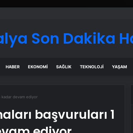
alya Son Dakika H
HABER
EKONOMI
SAĞLIK
TEKNOLOJI
YAŞAM
’a kadar devam ediyor
aları başvuruları 1
evam ediyor