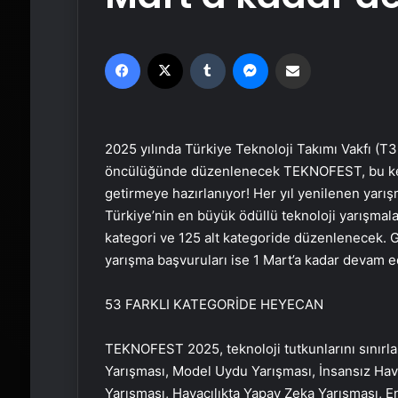
Facebook
X
Tumblr
Messenger
Email'den paylaş
2025 yılında Türkiye Teknoloji Takımı Vakfı (T3 
öncülüğünde düzenlenecek TEKNOFEST, bu kez İ
getirmeye hazırlanıyor! Her yıl yenilenen yarı
Türkiye’nin en büyük ödüllü teknoloji yarışmal
kategori ve 125 alt kategoride düzenlenecek. G
yarışma başvuruları ise 1 Mart’a kadar devam e
53 FARKLI KATEGORİDE HEYECAN
TEKNOFEST 2025, teknoloji tutkunlarını sınırla
Yarışması, Model Uydu Yarışması, İnsansız Hav
Yarışması, Havacılıkta Yapay Zeka Yarışması, E