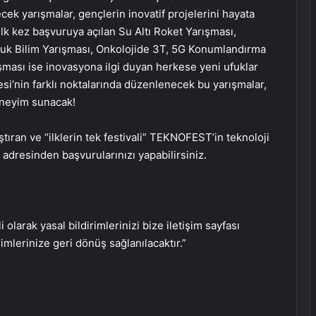
ek yarışmalar, gençlerin inovatif projelerini hayata
 ilk kez başvuruya açılan Su Altı Roket Yarışması,
ocuk Bilim Yarışması, Onkolojide 3T, 5G Konumlandırma
ası ise inovasyona ilgi duyan herkese yeni ufuklar
si’nin farklı noktalarında düzenlenecek bu yarışmalar,
deneyim sunacak!
ıran ve “ilklerin tek festivali” TEKNOFEST’in teknoloji
adresinden başvurularınızı yapabilirsiniz.
Ews Bayi
i olarak yasal bildirimlerinizi bize iletişim sayfası
rimlerinize geri dönüş sağlanılacaktır.”
Nişantaşı Üniversitesi’nden 2026 YKS
Adaylarına Çifte Güvence: Sabit
Ücret ve Kesintisiz Burs
Petmona : Kedi Maması ve Köpek