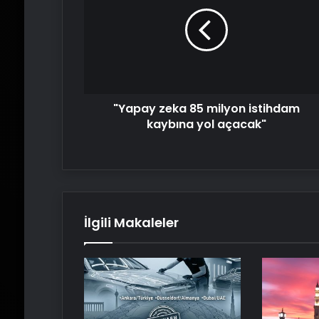
85
milyon
istihdam
kaybına
yol
açacak"
"Yapay zeka 85 milyon istihdam
kaybına yol açacak"
İlgili Makaleler