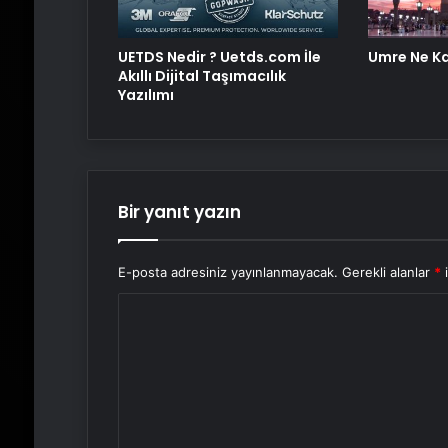
UETDS Nedir ? Uetds.com İle
Umre Ne K
Akıllı Dijital Taşımacılık
Yazılımı
Bir yanıt yazın
E-posta adresiniz yayınlanmayacak.
Gerekli alanlar
*
i
Y
o
r
u
m