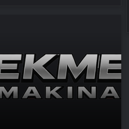
Maması İle Tüm Evcil Hayvan
Ürünleri
Fiber İnternet ile Ev İnterneti Nasıl
Doğru Seçilir
25 Yıllık Miras Davasında Gözler
Temmuz Ayındaki Karar
Duruşmasına Çevrildi
Şanlıurfa Boşanma Avukatı ile
Boşanma Sürecini Doğru Yönetme
Rehberi
Eşya Depolama Rehberi
İklimlendirmeli Güvenli Saklama
Ortopodoloji İle Diyabetik Ayak