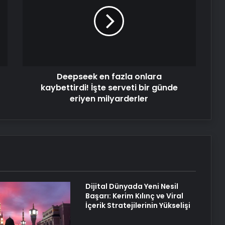
fazla
onlara
kaybettirdi!
İşte
serveti
bir
günde
Deepseek en fazla onlara
eriyen
milyarderler
kaybettirdi! İşte serveti bir günde
eriyen milyarderler
Dijital Dünyada Yeni Nesil
Başarı: Kerim Kılınç ve Viral
İçerik Stratejilerinin Yükselişi