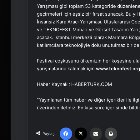
Yarışması gibi toplam 53 kategoride düzenlenec
geçirmeleri için eşsiz bir fırsat sunacak. Bu yıl
İnsansız Kara Aracı Yarışması, Uluslararası Ç
ve TEKNOFEST Mimari ve Görsel Tasarım Yarışm
açacak. İstanbul merkezli olarak Marmara Bölge
katılımcılara teknolojiyle dolu unutulmaz bir 
Festival coşkusunu ülkemizin her köşesine ulaşt
yarışmalarına katılmak için
www.teknofest.org
Haber Kaynak : HABERTURK.COM
“Yayınlanan tüm haber ve diğer içerikler ile ilgil
üzerinden iletiniz. En kısa süre içerisinde bildi
Facebook
X
Email'den paylaş
Yaz
Paylaş