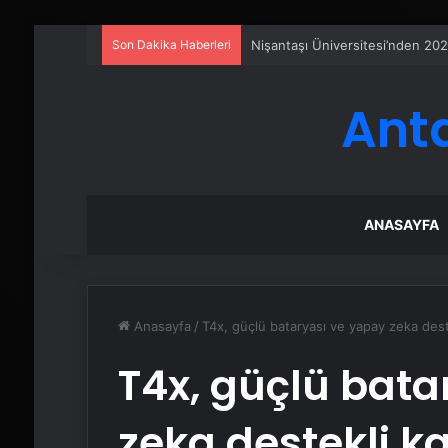
Son Dakika Haberleri
Petmona : Kedi Maması ve Köpek
Ant
ANASAYFA
Anasayfa
/
T4x, güçlü bataryası ve yapay zeka dest
T4x, güçlü bata
zeka destekli k