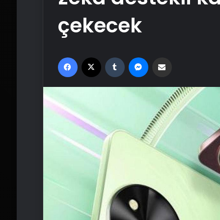
çekecek
Facebook
X
Tumblr
Messenger
Email'den paylaş