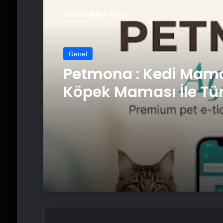
Sonrakini Oku
Genel
Petmona : Kedi Mama
Köpek Maması İle Tü
Hayvan Ürünleri