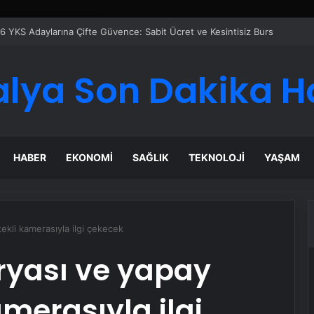
 Maması İle Tüm Evcil Hayvan Ürünleri
alya Son Dakika H
HABER
EKONOMI
SAĞLIK
TEKNOLOJI
YAŞAM
ekli kamerasıyla ilgi çekecek
ryası ve yapay
amerasıyla ilgi