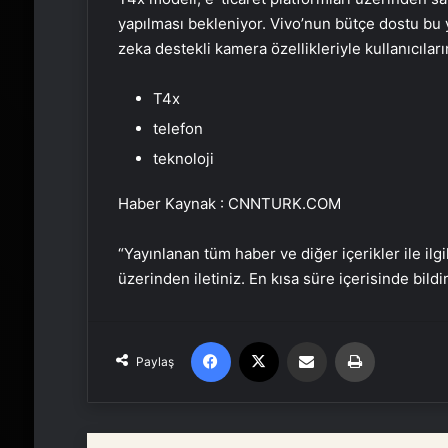
yapılması bekleniyor. Vivo’nun bütçe dostu bu y
zeka destekli kamera özellikleriyle kullanıcıları
T4x
telefon
teknoloji
Haber Kaynak : CNNTURK.COM
“Yayınlanan tüm haber ve diğer içerikler ile ilgil
üzerinden iletiniz. En kısa süre içerisinde bildi
Facebook
X
Email'den paylaş
Yaz
Paylaş