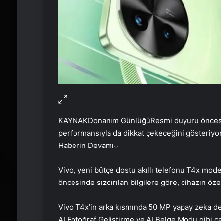
KAYNAK
Donanım Günlüğü
Resmi duyuru öncesi 
performansıyla da dikkat çekeceğini gösteriyor
Haberin Devamı
Vivo, yeni bütçe dostu akıllı telefonu T4x mod
öncesinde sızdırılan bilgilere göre, cihazın özel
Vivo T4x’in arka kısmında 50 MP yapay zeka de
AI Fotoğraf Geliştirme ve AI Belge Modu gibi çe