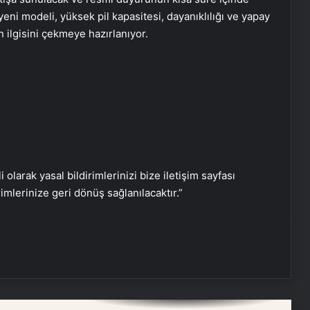
Eşya Depolama Rehberi
eni modeli, yüksek pil kapasitesi, dayanıklılığı ve yapay
İklimlendirmeli Güvenli Saklama
n ilgisini çekmeye hazırlanıyor.
Ortopodoloji İle Diyabetik Ayak
Yarası Tedavisi
Zihnin Gizemli Sınırları ve Ötesi :
Nasılnedir.com
i olarak yasal bildirimlerinizi bize iletişim sayfası
rimlerinize geri dönüş sağlanılacaktır.”
Serjoy : Dijital Medya Ajansı, Google
Reklam Ajansı, SEO Ajansı ve Web
Tasarım Ajansı
UETDS Nedir ? Uetds.com İle Akıllı
Dijital Taşımacılık Yazılımı