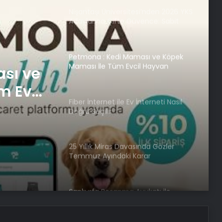
Nişantaşı Üniversitesi’nden 2026 YKS
Adaylarına Çifte Güvence: Sabit
Ücret ve Kesintisiz Burs
Petmona : Kedi Maması ve Köpek
Maması İle Tüm Evcil Hayvan
sı ve
Ürünleri
m Evcil
Fiber İnternet ile Ev İnterneti Nasıl
Doğru Seçilir
25 Yıllık Miras Davasında Gözler
Temmuz Ayındaki Karar
Duruşmasına Çevrildi
Şanlıurfa Boşanma Avukatı ile
Boşanma Sürecini Doğru Yönetme
Rehberi