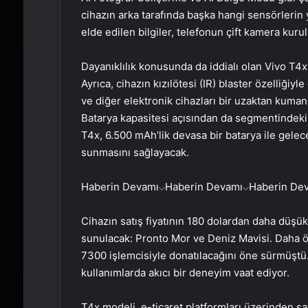
cihazın arka tarafında başka hangi sensörlerin 
elde edilen bilgiler, telefonun çift kamera kur
Dayanıklılık konusunda da iddialı olan Vivo T4x, 
Ayrıca, cihazın kızılötesi (IR) blaster özelliğiyl
ve diğer elektronik cihazları bir uzaktan kuma
Batarya kapasitesi açısından da segmentindeki 
T4x, 6.500 mAh’lik devasa bir batarya ile gelec
sunmasını sağlayacak.
Haberin Devamı
Haberin Devamı
Haberin De
Cihazın satış fiyatının 180 dolardan daha düşük 
sunulacak: Pronto Mor ve Deniz Mavisi. Daha ö
7300 işlemcisiyle donatılacağını öne sürmüştü
kullanımlarda akıcı bir deneyim vaat ediyor.
T4x modeli, e-ticaret platformları üzerinden s