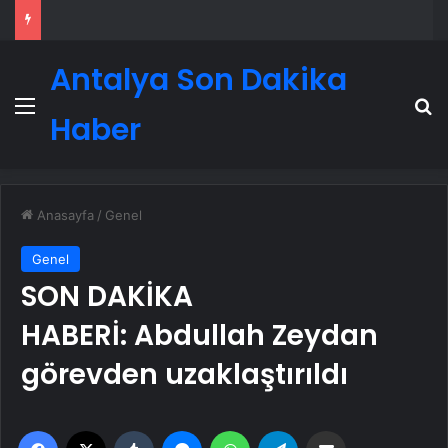
Antalya Son Dakika
Menü
A
Haber
Anasayfa
/
Genel
Genel
SON DAKİKA
HABERİ: Abdullah Zeydan
görevden uzaklaştırıldı
Facebook
X
Tumblr
Messenger
WhatsApp
Telegram
Email'den paylaş