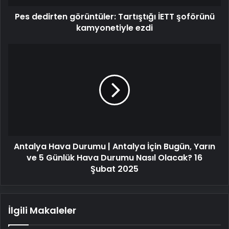
Pes dedirten görüntüler: Tartıştığı İETT şoförünü
kamyonetiyle ezdi
Antalya
Hava
Durumu
|
Antalya
İçin
Bugün,
Yarın
ve
Antalya Hava Durumu | Antalya İçin Bugün, Yarın
5
Günlük
ve 5 Günlük Hava Durumu Nasıl Olacak? 16
Hava
Şubat 2025
Durumu
Nasıl
Olacak?
İlgili Makaleler
16
Şubat