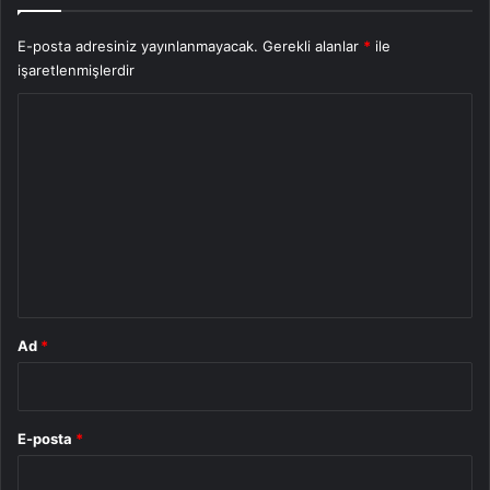
E-posta adresiniz yayınlanmayacak.
Gerekli alanlar
*
ile
işaretlenmişlerdir
Y
o
r
u
m
*
Ad
*
E-posta
*