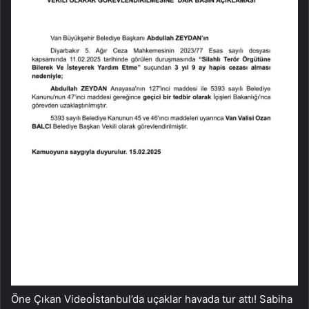
Öne Çıkan Videoİstanbul’da uçaklar havada tur attı! Sabiha