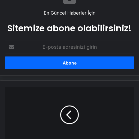
En Güncel Haberler İçin
Sitemize abone olabilirsiniz!
E-
posta
adresinizi
girin
Pes
dedirten
görüntüler: Tartıştığı
İETT
şoförünü
kamyonetiyle
ezdi