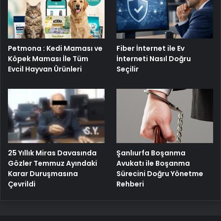
Petmona : Kedi Maması ve
Fiber İnternet ile Ev
Köpek Maması İle Tüm
İnterneti Nasıl Doğru
Evcil Hayvan Ürünleri
Seçilir
25 Yıllık Miras Davasında
Şanlıurfa Boşanma
Gözler Temmuz Ayındaki
Avukatı ile Boşanma
Karar Duruşmasına
Sürecini Doğru Yönetme
Çevrildi
Rehberi