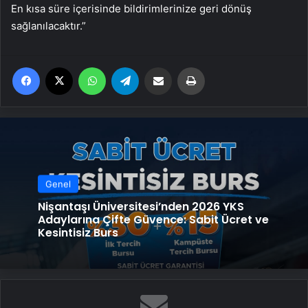
En kısa süre içerisinde bildirimlerinize geri dönüş
sağlanılacaktır.”
Facebook
X
WhatsApp
Telegram
Email'den paylaş
Yaz
Genel
Nişantaşı Üniversitesi’nden 2026 YKS
Adaylarına Çifte Güvence: Sabit Ücret ve
Kesintisiz Burs