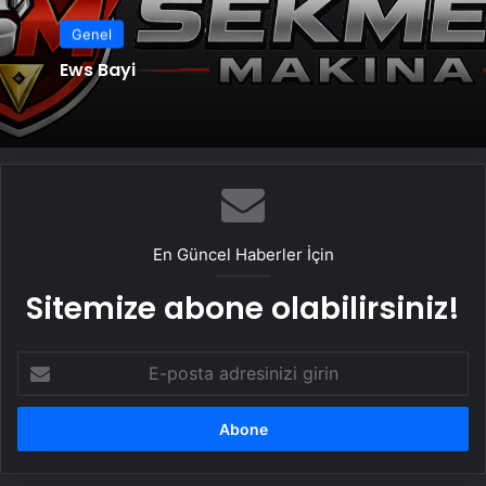
Genel
Ews Bayi
En Güncel Haberler İçin
Sitemize abone olabilirsiniz!
E-
posta
adresinizi
girin