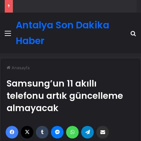
Antalya Son Dakika
Menü
A
Haber
Anasayfa
Samsung’un 11 akıllı
telefonu artık güncelleme
almayacak
Facebook
X
Tumblr
Messenger
WhatsApp
Telegram
Email'den paylaş