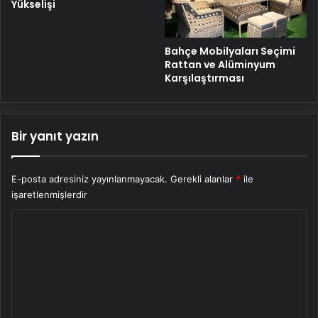
Yükselişi
Bahçe Mobilyaları Seçimi
Rattan ve Alüminyum
Karşılaştırması
Bir yanıt yazın
E-posta adresiniz yayınlanmayacak.
Gerekli alanlar
*
ile
işaretlenmişlerdir
Y
o
r
u
m