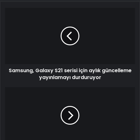
Samsung,
Galaxy
S21
serisi
için
aylık
güncelleme
yayınlamayı
durduruyor
Samsung, Galaxy S21 serisi için aylık güncelleme
yayınlamayı durduruyor
Google
Meet
güncellemesi
ile
yeni
özellikler
eklendi