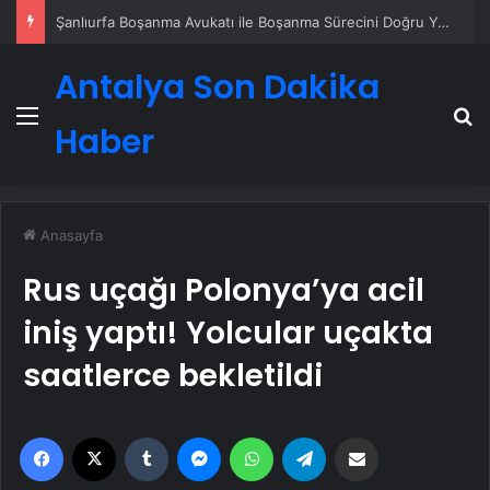
Eşya Depolama Rehberi İklimlendirmeli Güvenli Saklama
Antalya Son Dakika
Menü
A
Haber
Anasayfa
Rus uçağı Polonya’ya acil
iniş yaptı! Yolcular uçakta
saatlerce bekletildi
Facebook
X
Tumblr
Messenger
WhatsApp
Telegram
Email'den paylaş