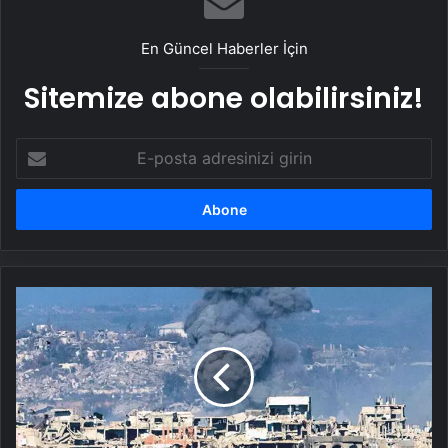
En Güncel Haberler İçin
Sitemize abone olabilirsiniz!
E-
posta
adresinizi
girin
İsrail'de
kritik
gün!
Gazze
ateşkesinin
ikinci
aşaması
görüşülecek