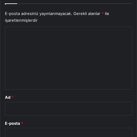
E-posta adresiniz yayınlanmayacak.
Gerekli alanlar
*
ile
işaretlenmişlerdir
Y
o
r
u
m
*
Ad
*
E-posta
*