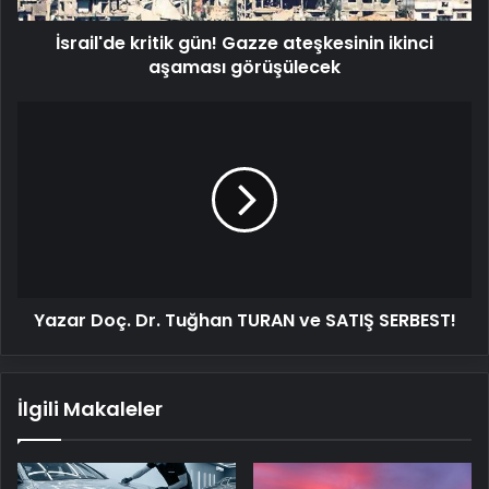
İsrail'de kritik gün! Gazze ateşkesinin ikinci
aşaması görüşülecek
Yazar
Doç.
Dr.
Tuğhan
TURAN
ve
SATIŞ
SERBEST!
Yazar Doç. Dr. Tuğhan TURAN ve SATIŞ SERBEST!
İlgili Makaleler