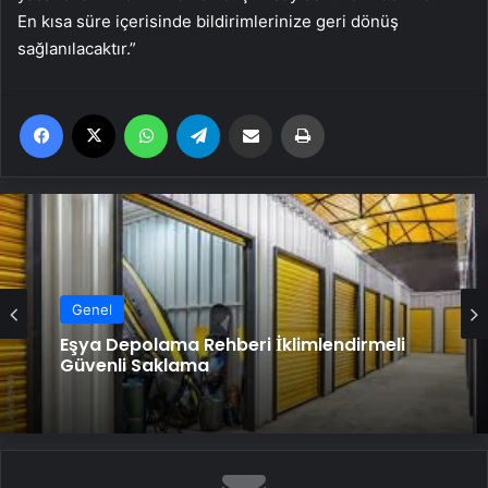
En kısa süre içerisinde bildirimlerinize geri dönüş
sağlanılacaktır.”
Facebook
X
WhatsApp
Telegram
Email'den paylaş
Yaz
Genel
Eşya Depolama Rehberi İklimlendirmeli
Güvenli Saklama