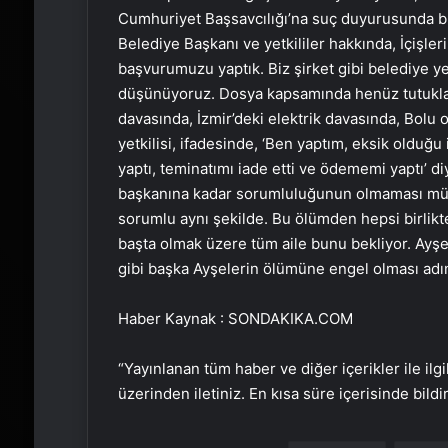
Cumhuriyet Başsavcılığı’na suç duyurusunda b
Belediye Başkanı ve yetkililer hakkında, İçişleri
başvurumuzu yaptık. Biz şirket gibi belediye y
düşünüyoruz. Dosya kapsamında henüz tutuklama
davasında, İzmir’deki elektrik davasında, Bolu 
yetkilisi, ifadesinde, ‘Ben yaptım, eksik olduğ
yaptı, teminatımı iade etti ve ödememi yaptı’ d
başkanına kadar sorumluluğunun olmaması mü
sorumlu aynı şekilde. Bu ölümden hepsi birlik
başta olmak üzere tüm aile bunu bekliyor. Ayş
gibi başka Ayşelerin ölümüne engel olması adına
Haber Kaynak : SONDAKIKA.COM
“Yayınlanan tüm haber ve diğer içerikler ile ilgil
üzerinden iletiniz. En kısa süre içerisinde bildi