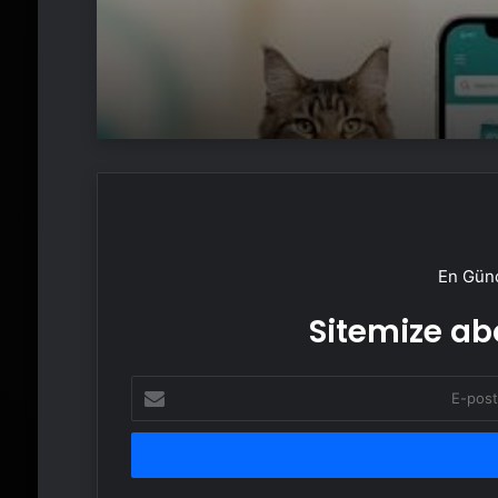
En Günc
Sitemize abo
E-
posta
adresinizi
girin