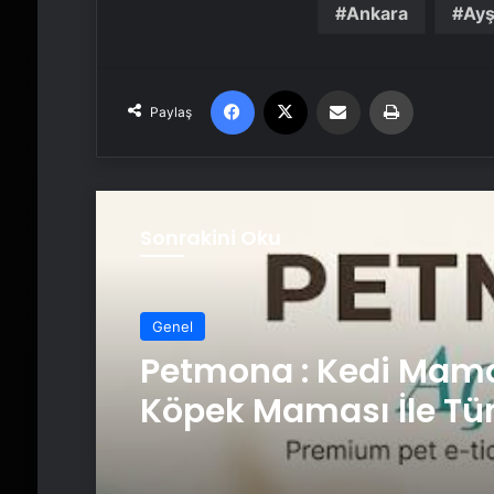
Ankara
Ayş
Facebook
X
Email'den paylaş
Yaz
Paylaş
Sonrakini Oku
Genel
Petmona : Kedi Mama
Köpek Maması İle Tü
Hayvan Ürünleri