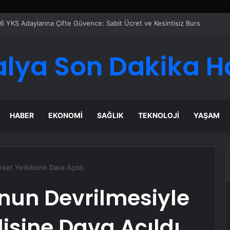
 Maması İle Tüm Evcil Hayvan Ürünleri
alya Son Dakika H
HABER
EKONOMI
SAĞLIK
TEKNOLOJI
YAŞAM
rket Yetkilisine Dava Açıldı
un Devrilmesiyle
kilisine Dava Açıldı