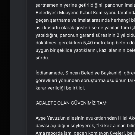
şartnamenin yerine getirildiğini, panonun imal
Belediyesi Muayene Kabul Komisyonu tarafından i
geçen şartname ve imalat arasında herhangi bir 
asli kusurlu olarak gösterilse de yapılan tüm i
yapıldığını, panonun garanti süresinin 2 yıl ol
dökülmesi gerekirken 5,40 metreküp beton dö
uygun bir şekilde yaptıklarını, kazı alanının bele
sürdü.
İddianamede, Sincan Belediye Başkanlığı göre
görevlileri yönünden soruşturma usulünün fark
karar verildiği belirtildi.
‘ADALETE OLAN GÜVENİMİZ TAM’
Ayşe Yavuz’un ailesinin avukatlarından Hilal Ak
davası açıldığını söyleyerek, “İki kez alınan bil
Ama raporda ismi geçen komisyon üyeleri, beled