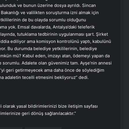
ulunduk ve bunun üzerine dosya ayrıldı. Sincan
 Bakanlığı ve valilikten soruşturma izni almak için
etkililerinin de bu olayda sorumlu olduğunu
 yok. Emsal davalarda, Antalya’daki teleferik
olayında, tutuklama tedbirinin uygulanması şart. Şirket
u iddia ediliyor ama komisyon kontrolünü yaptı, kabulünü
iyor. Bu durumda belediye yetkililerinin, belediye
mkün mü? Kabul eden, imzayı atan, ödemeyi yapan da
Eşya Depolama Rehberi
te sorumlu. Adalete olan güvenimiz tam. Ayşe’nin annesi
İklimlendirmeli Güvenli Saklama
e’yi geri getirmeyecek ama daha önce de söylediğim
 adaletin tecelli etmesini bekliyoruz” dedi.
Ortopodoloji İle Diyabetik Ayak
Yarası Tedavisi
i olarak yasal bildirimlerinizi bize iletişim sayfası
Zihnin Gizemli Sınırları ve Ötesi :
rimlerinize geri dönüş sağlanılacaktır.”
Nasılnedir.com