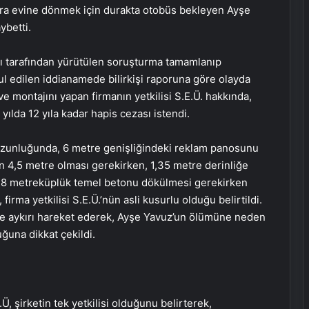
onra evine dönmek için durakta otobüs bekleyen Ayşe
ybetti.
ığı tarafından yürütülen soruşturma tamamlanıp
l edilen iddianamede bilirkişi raporuna göre olayda
 montajını yapan firmanın yetkilisi S.E.Ü. hakkında,
yılda 12 yıla kadar hapis cezası istendi.
 uzunluğunda, 6 metre genişliğindeki reklam panosunu
in 4,5 metre olması gerekirken, 1,35 metre derinliğe
 18 metreküplük temel betonu dökülmesi gerekirken
rma yetkilisi S.E.Ü.’nün asli kusurlu olduğu belirtildi.
ye aykırı hareket ederek, Ayşe Yavuz’un ölümüne neden
uğuna dikkat çekildi.
Ü, şirketin tek yetkilisi olduğunu belirterek,