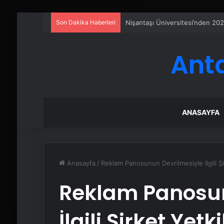
Son Dakika Haberleri
Petmona : Kedi Maması ve Köpek
Ant
ANASAYFA
Anasayfa
/
Reklam Panosunun Devrilmesiyle İlgili Şi
Reklam Panosun
İlgili Şirket Yet