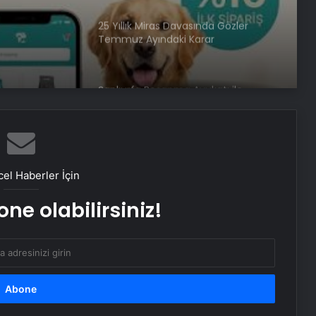
25 Yıllık Miras Davasında Gözler
Temmuz Ayındaki Karar
Duruşmasına Çevrildi
Şanlıurfa Boşanma Avukatı ile
Boşanma Sürecini Doğru Yönetme
Rehberi
Eşya Depolama Rehberi
İklimlendirmeli Güvenli Saklama
el Haberler İçin
ne olabilirsiniz!
Ortopodoloji İle Diyabetik Ayak
Yarası Tedavisi
Zihnin Gizemli Sınırları ve Ötesi :
Nasılnedir.com