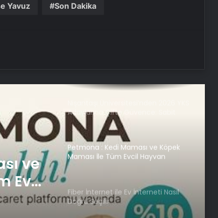
e Yavuz
Son Dakika
Serjoy : Dijital Medya Ajansı, Google
Reklam Ajansı, SEO Ajansı ve Web
Tasarım Ajansı
UETDS Nedir ? Uetds.com İle Akıllı
Dijital Taşımacılık Yazılımı
Nişantaşı Üniversitesi’nden 2026 YKS
Adaylarına Çifte Güvence: Sabit
Ücret ve Kesintisiz Burs
Petmona : Kedi Maması ve Köpek
Maması İle Tüm Evcil Hayvan
sı ve
Ürünleri
m Evcil
Fiber İnternet ile Ev İnterneti Nasıl
Doğru Seçilir