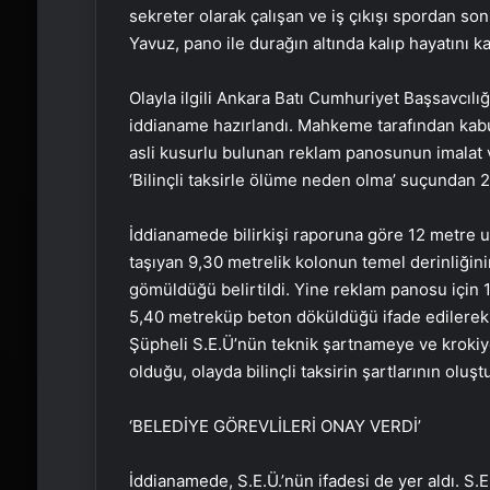
sekreter olarak çalışan ve iş çıkışı spordan s
Yavuz, pano ile durağın altında kalıp hayatını ka
Olayla ilgili Ankara Batı Cumhuriyet Başsavcıl
iddianame hazırlandı. Mahkeme tarafından kabu
asli kusurlu bulunan reklam panosunun imalat ve
‘Bilinçli taksirle ölüme neden olma’ suçundan 2 
İddianamede bilirkişi raporuna göre 12 metre
taşıyan 9,30 metrelik kolonun temel derinliğin
gömüldüğü belirtildi. Yine reklam panosu için
5,40 metreküp beton döküldüğü ifade edilerek, fi
Şüpheli S.E.Ü’nün teknik şartnameye ve kroki
olduğu, olayda bilinçli taksirin şartlarının oluşt
‘BELEDİYE GÖREVLİLERİ ONAY VERDİ’
İddianamede, S.E.Ü.’nün ifadesi de yer aldı. S.E.