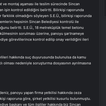
at ve montaj aşaması ile teslim sürecinde Sincan
şin kontrol edildiğini belirtti. Bilirkişi raporunda
farklılık olmadığını söyleyen S.E.Ü., bilirkişi raporunda
şlemlerin hepsinin Sincan Belediyesi kontrolü ile
duğunu belirtti. S.E.Ü., 18 metreküplük temel betonu
külmesinin sorulması üzerine, panoyu şartnameye
diye görevlilerince kontrol edilip onay verildiğini ileri
vlileri hakkında suç duyurusunda bulunulsa da kamu
lı olması nedeniyle soruşturma dosyasının ayrılmasına
deniz, panoyu yapan firma yetkilisi hakkında ceza
irkişi raporuna göre, şirket yetkilisi kusurlu bulunmuştu.
iye başkanı ve tüm ilgililer hakkında biz Sincan