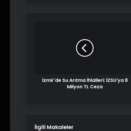
İzmir'de
Su
Arıtma
İhlalleri:
İZSU'ya
8
Milyon
TL
Ceza
İzmir'de Su Arıtma İhlalleri: İZSU'ya 8
Milyon TL Ceza
İlgili Makaleler