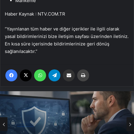
Mahkeme
Haber Kaynak : NTV.COM.TR
“Yayınlanan tüm haber ve diğer içerikler ile ilgili olarak
yasal bildirimlerinizi bize iletişim sayfası üzerinden iletiniz.
En kısa süre içerisinde bildirimlerinize geri dönüş
sağlanılacaktır.”
Facebook
X
WhatsApp
Telegram
Email'den paylaş
Yaz
Genel
Fiber İnternet ile Ev İnterneti Nasıl Doğru