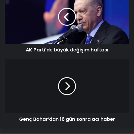
büyük
değişim
haftası
AK Parti’de büyük değişim haftası
Genç
Bahar’dan
16
gün
sonra
acı
haber
Genç Bahar’dan 16 gün sonra acı haber