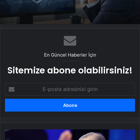
Seçilir
En Güncel Haberler İçin
Sitemize abone olabilirsiniz!
E-
posta
adresinizi
girin
AK
Parti’de