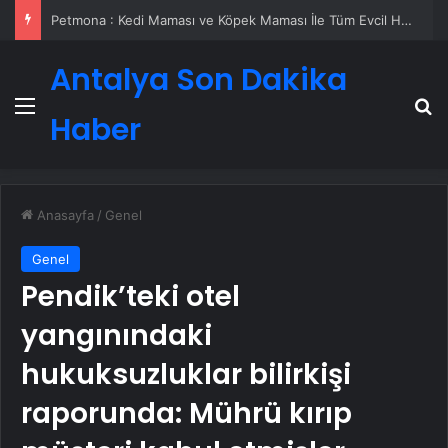
Petmona : Kedi Maması ve Köpek Maması İle Tüm Evcil Hayvan Ürünleri
Antalya Son Dakika
Menü
A
Haber
Anasayfa
/
Genel
Genel
Pendik’teki otel
yangınındaki
hukuksuzluklar bilirkişi
raporunda: Mührü kırıp