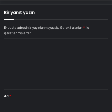
Bir yanıt yazın
E-posta adresiniz yayınlanmayacak.
Gerekli alanlar
*
ile
işaretlenmişlerdir
Y
o
r
u
m
*
Ad
*