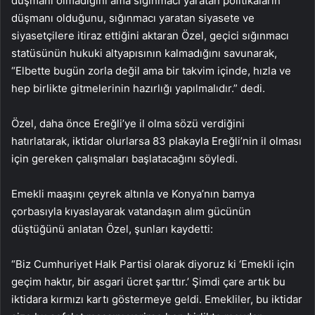
düşmanı olmadığını ama sığınmacı yaratan politikaların
düşmanı olduğunu, sığınmacı yaratan siyasete ve
siyasetçilere itiraz ettiğini aktaran Özel, geçici sığınmacı
statüsünün hukuki altyapısının kalmadığını savunarak,
“Elbette bugün zorla değil ama bir takvim içinde, hızla ve
hep birlikte gitmelerinin hazırlığı yapılmalıdır.” dedi.
Özel, daha önce Ereğli’ye il olma sözü verdiğini
hatırlatarak, iktidar olurlarsa 83 plakayla Ereğli’nin il olması
için gereken çalışmaları başlatacağını söyledi.
Emekli maaşını çeyrek altınla ve Konya’nın bamya
çorbasıyla kıyaslayarak vatandaşın alım gücünün
düştüğünü anlatan Özel, şunları kaydetti:
“Biz Cumhuriyet Halk Partisi olarak diyoruz ki ‘Emekli için
geçim haktır, bir asgari ücret şarttır.’ Şimdi çare artık bu
iktidara kırmızı kartı göstermeye geldi. Emekliler, bu iktidar