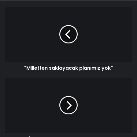
"Milletten
saklayacak
planımız
yok"
"Milletten saklayacak planımız yok"
İmamoğlu:
'Pışık'
derim
ona
ben