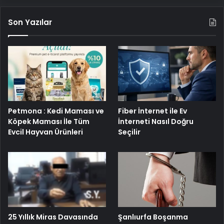
Son Yazılar
Petmona : Kedi Maması ve
Fiber İnternet ile Ev
Köpek Maması İle Tüm
İnterneti Nasıl Doğru
Evcil Hayvan Ürünleri
Seçilir
25 Yıllık Miras Davasında
Şanlıurfa Boşanma