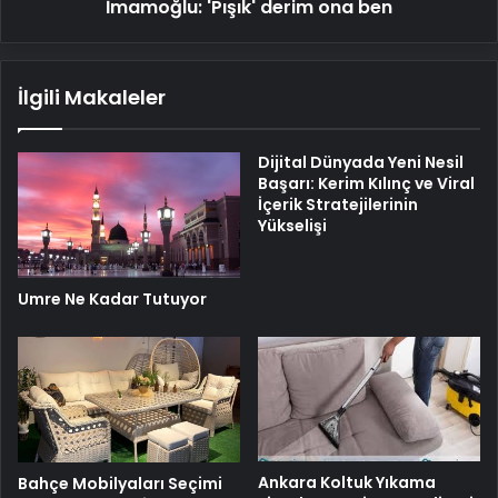
İmamoğlu: 'Pışık' derim ona ben
İlgili Makaleler
Dijital Dünyada Yeni Nesil
Başarı: Kerim Kılınç ve Viral
İçerik Stratejilerinin
Yükselişi
Umre Ne Kadar Tutuyor
Ankara Koltuk Yıkama
Bahçe Mobilyaları Seçimi