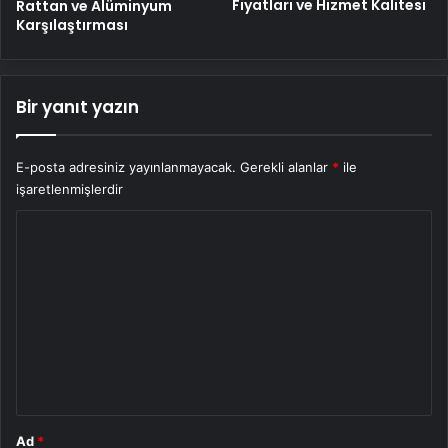
Fiyatları ve Hizmet Kalitesi
Rattan ve Alüminyum
Karşılaştırması
Bir yanıt yazın
E-posta adresiniz yayınlanmayacak.
Gerekli alanlar
*
ile
işaretlenmişlerdir
Y
o
r
u
m
*
Ad
*