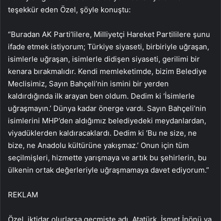
teşekkür eden Özel, şöyle konuştu:
“Buradan AK Parti’lilere, Milliyetçi Hareket Partililere şunu
ifade etmek istiyorum; Türkiye siyaseti, birbiriyle uğraşan,
isimlerle uğraşan, isimlerle didişen siyaseti, gerilimi bir
kenara bırakmalıdır. Kendi memleketimde, bizim Belediye
Meclisimiz, Sayın Bahçeli’nin ismini bir yerden
kaldırdığında ilk arayan ben oldum. Dedim ki ‘İsimlerle
uğraşmayın.’ Dünya kadar önerge vardı. Sayın Bahçeli’nin
isimlerini MHP’den aldığımız belediyedeki meydanlardan,
viyadüklerden kaldıracaklardı. Dedim ki ‘Bu ne size, ne
bize, ne Anadolu kültürüne yakışmaz.’ Onun için tüm
seçilmişleri, hizmette yarışmaya ve artık bu şehirlerin, bu
ülkenin ortak değerleriyle uğraşmamaya davet ediyorum.”
REKLAM
Özel, iktidar olurlarsa geçmişte adı, Atatürk, İsmet İnönü ya