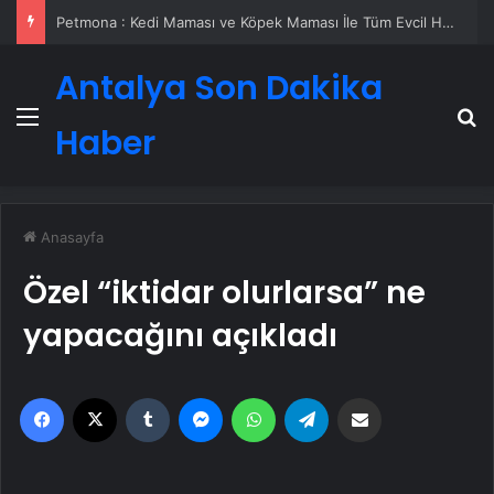
Petmona : Kedi Maması ve Köpek Maması İle Tüm Evcil Hayvan Ürünleri
Antalya Son Dakika
Menü
A
Haber
Anasayfa
Özel “iktidar olurlarsa” ne
yapacağını açıkladı
Facebook
X
Tumblr
Messenger
WhatsApp
Telegram
Email'den paylaş