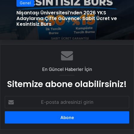
Genel
Nişantaşı Üniversitesi’nden 2026 YKS
Adaylarına Çifte Güvence: Sabit Ücret ve
Kesintisiz Burs
En Güncel Haberler İçin
Sitemize abone olabilirsiniz!
E-
posta
adresinizi
girin