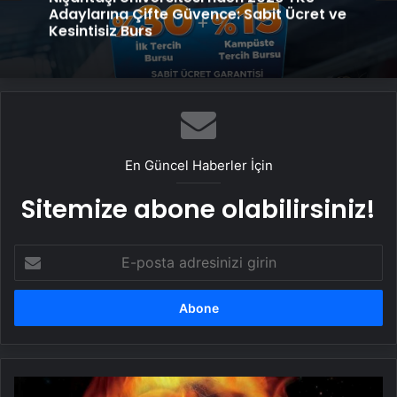
Genel
Petmona : Kedi Maması ve Köpek
Maması İle Tüm Evcil Hayvan Ürünleri
Nişantaşı Üniversitesi’nden 2026 YKS
Adaylarına Çifte Güvence: Sabit Ücret ve
Kesintisiz Burs
En Güncel Haberler İçin
Sitemize abone olabilirsiniz!
E-
posta
adresinizi
girin
Küresel