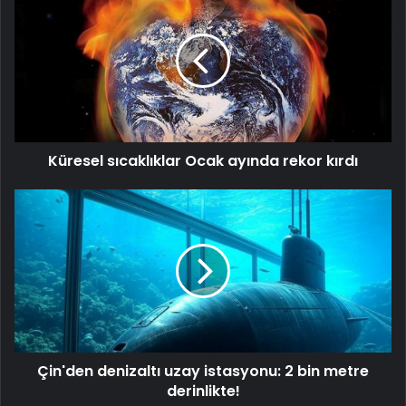
sıcaklıklar
Ocak
ayında
rekor
kırdı
Küresel sıcaklıklar Ocak ayında rekor kırdı
Çin'den
denizaltı
uzay
istasyonu: 2
bin
metre
derinlikte!
Çin'den denizaltı uzay istasyonu: 2 bin metre
derinlikte!