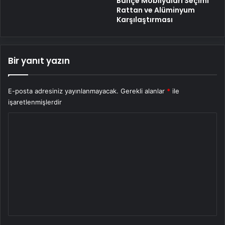
Bahçe Mobilyaları Seçimi
Rattan ve Alüminyum
Karşılaştırması
Bir yanıt yazın
E-posta adresiniz yayınlanmayacak.
Gerekli alanlar
*
ile
işaretlenmişlerdir
Y
o
r
u
m
*