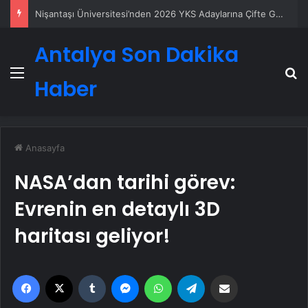
Petmona : Kedi Maması ve Köpek Maması İle Tüm Evcil Hayvan Ürünleri
Antalya Son Dakika
Menü
A
Haber
Anasayfa
NASA’dan tarihi görev:
Evrenin en detaylı 3D
haritası geliyor!
Facebook
X
Tumblr
Messenger
WhatsApp
Telegram
Email'den paylaş