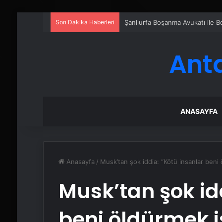
Son Dakika Haberleri
Şanlıurfa Boşanma Avukatı ile
Ant
ANASAYFA
Anasayfa
/
Musk’tan şok iddia: “Kötü insanlar beni 
Musk’tan şok id
beni öldürmek i