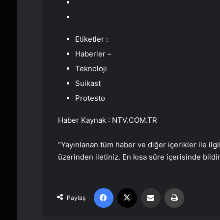
Etiketler :
Haberler –
Teknoloji
Suikast
Protesto
Haber Kaynak : NTV.COM.TR
“Yayınlanan tüm haber ve diğer içerikler ile ilgil
üzerinden iletiniz. En kısa süre içerisinde bildi
Facebook
X
Email'den paylaş
Yaz
Paylaş