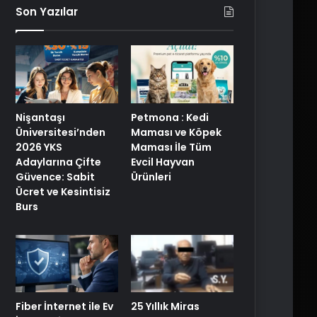
Son Yazılar
Nişantaşı
Petmona : Kedi
Üniversitesi’nden
Maması ve Köpek
2026 YKS
Maması İle Tüm
Adaylarına Çifte
Evcil Hayvan
Güvence: Sabit
Ürünleri
Ücret ve Kesintisiz
Burs
25 Yıllık Miras
Fiber İnternet ile Ev