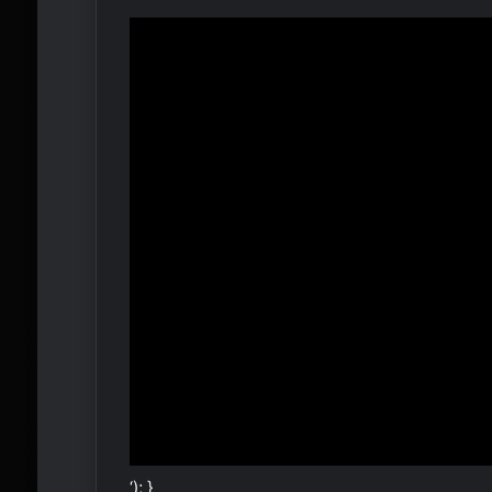
‘); }