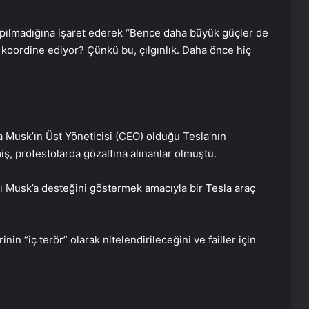
apılmadığına işaret ederek “Bence daha büyük güçler de
 koordine ediyor? Çünkü bu, çılgınlık. Daha önce hiç
a Musk’ın Üst Yöneticisi (CEO) olduğu Tesla’nın
ş, protestolarda gözaltına alınanlar olmuştu.
Şanlıurfa Boşanma Avukatı ile
Boşanma Sürecini Doğru Yönetme
Rehberi
ı Musk’a desteğini göstermek amacıyla bir Tesla araç
Eşya Depolama Rehberi
İklimlendirmeli Güvenli Saklama
in “iç terör” olarak nitelendirileceğini ve failler için
Ortopodoloji İle Diyabetik Ayak
Yarası Tedavisi