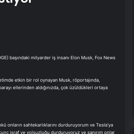
GE) başındaki milyarder iş insanı Elon Musk, Fox News
imde etkin bir rol oynayan Musk, röportajında,
rı parayı ellerinden aldığınızda, çok üzüldükleri ortaya
kü onların sahtekarlıklarını durduruyorum ve Tesla’ya
kunç israf ve yolsuzluğu durduruyoruz ve sanırım onlar