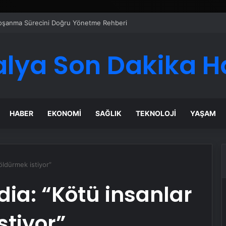
 Boşanma Sürecini Doğru Yönetme Rehberi
alya Son Dakika H
HABER
EKONOMI
SAĞLIK
TEKNOLOJI
YAŞAM
öldürmek istiyor”
dia: “Kötü insanlar
stiyor”