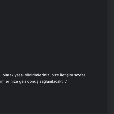
Zihnin Gizemli Sınırları ve Ötesi :
Nasılnedir.com
Serjoy : Dijital Medya Ajansı, Google
Reklam Ajansı, SEO Ajansı ve Web
Tasarım Ajansı
Ews Bayi
i olarak yasal bildirimlerinizi bize iletişim sayfası
Nişantaşı Üniversitesi’nden 2026 YKS
Adaylarına Çifte Güvence: Sabit
rimlerinize geri dönüş sağlanılacaktır.”
Ücret ve Kesintisiz Burs
Petmona : Kedi Maması ve Köpek
Maması İle Tüm Evcil Hayvan
Ürünleri