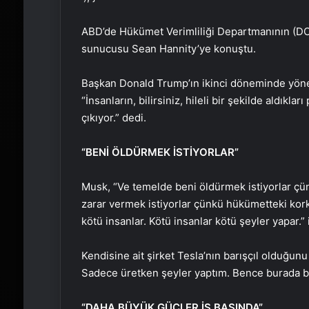
ABD’de Hükümet Verimliliği Departmanının (DO
sunucusu Sean Hannity’ye konuştu.
Başkan Donald Trump’ın ikinci döneminde yönet
“İnsanların, bilirsiniz, hileli bir şekilde aldıkla
çıkıyor.” dedi.
“BENİ ÖLDÜRMEK İSTİYORLAR”
Musk, “Ve temelde beni öldürmek istiyorlar çün
zarar vermek istiyorlar çünkü hükümetteki kor
kötü insanlar. Kötü insanlar kötü şeyler yapar.” i
Kendisine ait şirket Tesla’nın barışçıl olduğun
Sadece üretken şeyler yaptım. Bence burada bir
“DAHA BÜYÜK GÜÇLER İŞ BAŞINDA”