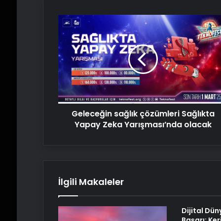
Geleceğin
sağlık
çözümleri
Sağlıkta
Yapay
Zeka
Yarışması’nda
olacak
Geleceğin sağlık çözümleri Sağlıkta
Yapay Zeka Yarışması’nda olacak
İlgili Makaleler
Dijital Dün
Başarı: Ker