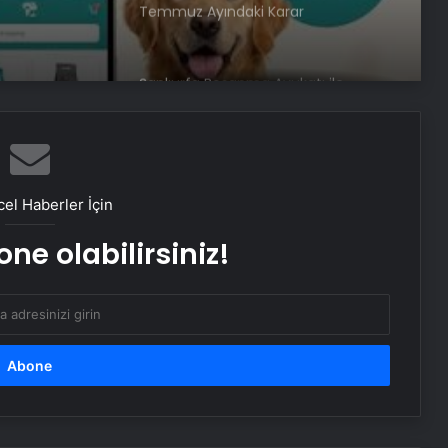
m Evcil
Boşanma Sürecini Doğru Yönetme
Rehberi
Eşya Depolama Rehberi
İklimlendirmeli Güvenli Saklama
Ortopodoloji İle Diyabetik Ayak
Yarası Tedavisi
el Haberler İçin
ne olabilirsiniz!
Zihnin Gizemli Sınırları ve Ötesi :
Nasılnedir.com
Serjoy : Dijital Medya Ajansı, Google
Reklam Ajansı, SEO Ajansı ve Web
Tasarım Ajansı
UETDS Nedir ? Uetds.com İle Akıllı