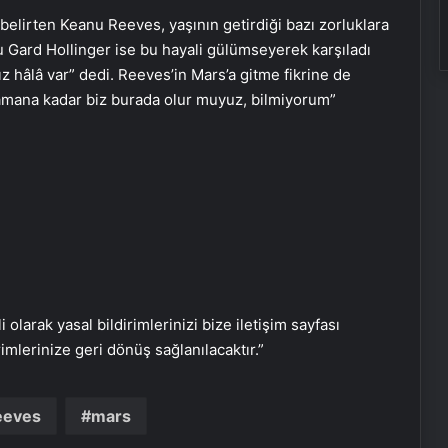
belirten Keanu Reeves, yaşının getirdiği bazı zorluklara
u Gard Hollinger ise bu hayali gülümseyerek karşıladı
Eşya Depolama Rehberi
 hâlâ var” dedi. Reeves’in Mars’a gitme fikrine de
İklimlendirmeli Güvenli Saklama
zamana kadar biz burada olur muyuz, bilmiyorum”
Ortopodoloji İle Diyabetik Ayak
Yarası Tedavisi
Zihnin Gizemli Sınırları ve Ötesi :
Nasılnedir.com
i olarak yasal bildirimlerinizi bize iletişim sayfası
Serjoy : Dijital Medya Ajansı, Google
rimlerinize geri dönüş sağlanılacaktır.”
Reklam Ajansı, SEO Ajansı ve Web
Tasarım Ajansı
eeves
mars
UETDS Nedir ? Uetds.com İle Akıllı