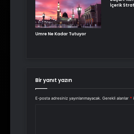
İçerik Strat
Umre Ne Kadar Tutuyor
Bir yanıt yazın
E-posta adresiniz yayınlanmayacak.
Gerekli alanlar
*
i
Y
o
r