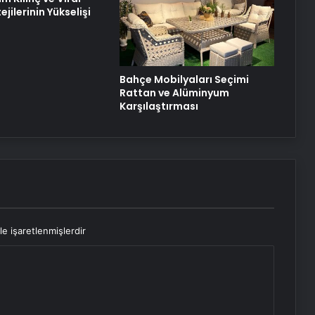
Şanlıurfa Boşanma Avukatı ile
ejilerinin Yükselişi
Boşanma Sürecini Doğru Yönetme
Rehberi
Bahçe Mobilyaları Seçimi
Rattan ve Alüminyum
Karşılaştırması
le işaretlenmişlerdir