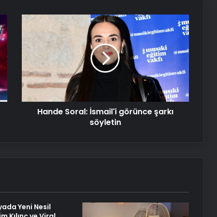
Dijital Taşımacılık Yazılımı
Hande
Soral:
İsmail'i
Nişantaşı Üniversitesi’nden 2026 YKS
görünce
Adaylarına Çifte Güvence: Sabit
Ücret ve Kesintisiz Burs
şarkı
söyletin
Petmona : Kedi Maması ve Köpek
Maması İle Tüm Evcil Hayvan
Ürünleri
Hande Soral: İsmail'i görünce şarkı
söyletin
Fiber İnternet ile Ev İnterneti Nasıl
Doğru Seçilir
25 Yıllık Miras Davasında Gözler
Temmuz Ayındaki Karar
Duruşmasına Çevrildi
yada Yeni Nesil
im Kılınç ve Viral