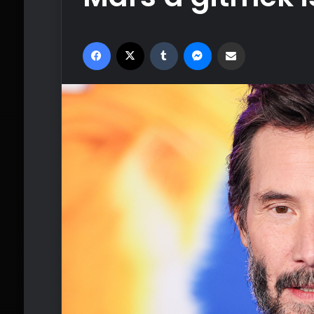
Facebook
X
Tumblr
Messenger
Email'den paylaş