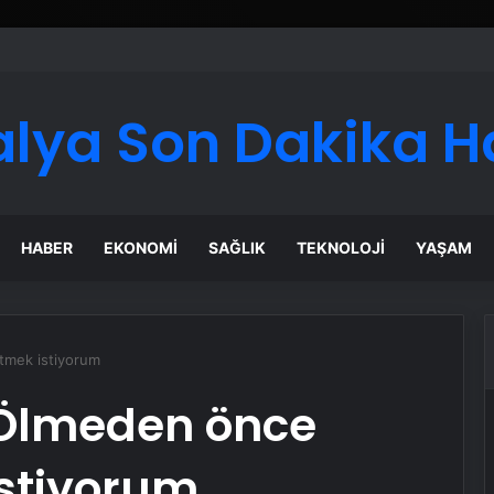
 Maması İle Tüm Evcil Hayvan Ürünleri
alya Son Dakika H
HABER
EKONOMI
SAĞLIK
TEKNOLOJI
YAŞAM
tmek istiyorum
 Ölmeden önce
istiyorum