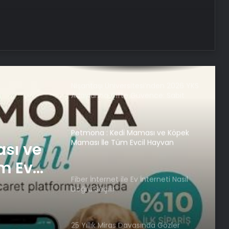
Dijital Taşımacılık Yazılımı
Nişantaşı Üniversitesi’nden 2026 YKS
Adaylarına Çifte Güvence: Sabit
Ücret ve Kesintisiz Burs
Petmona : Kedi Maması ve Köpek
Maması İle Tüm Evcil Hayvan
Ürünleri
Fiber İnternet ile Ev İnterneti Nasıl
Doğru Seçilir
nterneti
25 Yıllık Miras Davasında Gözler
Temmuz Ayındaki Karar
Duruşmasına Çevrildi
sı ve
Şanlıurfa Boşanma Avukatı ile