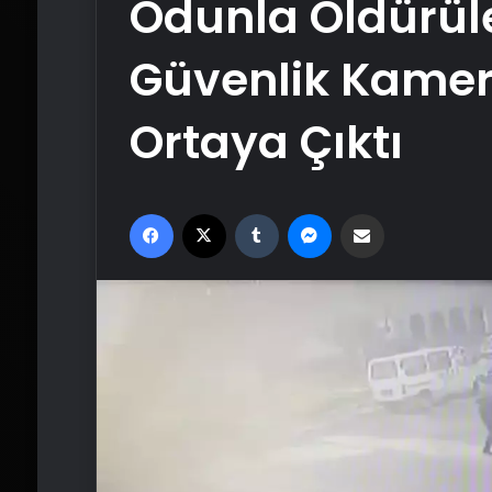
Odunla Öldürüle
Güvenlik Kamer
Ortaya Çıktı
Facebook
X
Tumblr
Messenger
Email'den paylaş