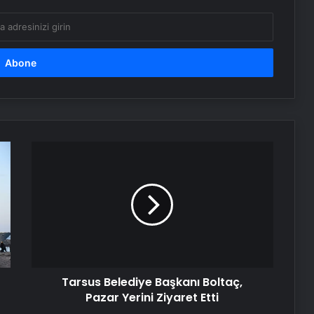
Zihnin Gizemli Sınırları ve Ötesi :
Nasılnedir.com
Serjoy : Dijital Medya Ajansı, Google
Reklam Ajansı, SEO Ajansı ve Web
Tasarım Ajansı
UETDS Nedir ? Uetds.com İle Akıllı
Dijital Taşımacılık Yazılımı
Tarsus
Belediye
Başkanı
Nişantaşı Üniversitesi’nden 2026 YKS
Boltaç,
Adaylarına Çifte Güvence: Sabit
Pazar
Ücret ve Kesintisiz Burs
Yerini
Ziyaret
Etti
Petmona : Kedi Maması ve Köpek
Maması İle Tüm Evcil Hayvan
Tarsus Belediye Başkanı Boltaç,
Ürünleri
Pazar Yerini Ziyaret Etti