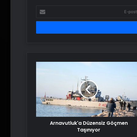
E-
posta
adresinizi
girin
Arnavutluk'a
Düzensiz
Göçmen
Taşınıyor
Arnavutluk'a Düzensiz Göçmen
Taşınıyor