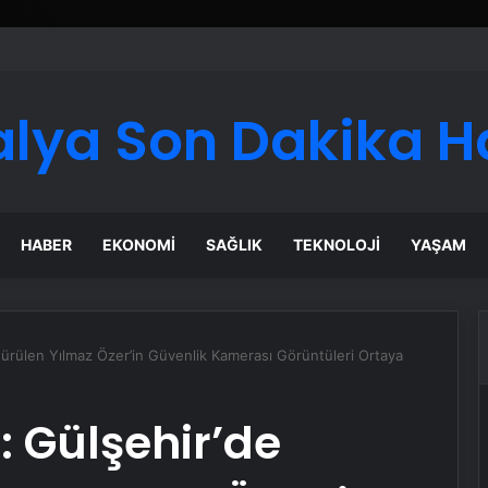
 Maması İle Tüm Evcil Hayvan Ürünleri
alya Son Dakika H
HABER
EKONOMI
SAĞLIK
TEKNOLOJI
YAŞAM
dürülen Yılmaz Özer’in Güvenlik Kamerası Görüntüleri Ortaya
: Gülşehir’de