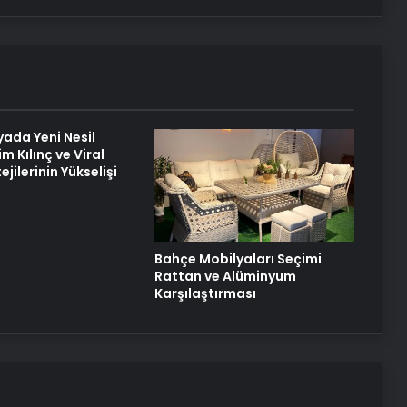
Fiber İnternet ile Ev İnterneti Nasıl
Doğru Seçilir
25 Yıllık Miras Davasında Gözler
Temmuz Ayındaki Karar
Duruşmasına Çevrildi
yada Yeni Nesil
im Kılınç ve Viral
Şanlıurfa Boşanma Avukatı ile
ejilerinin Yükselişi
Boşanma Sürecini Doğru Yönetme
Rehberi
Bahçe Mobilyaları Seçimi
Rattan ve Alüminyum
Karşılaştırması