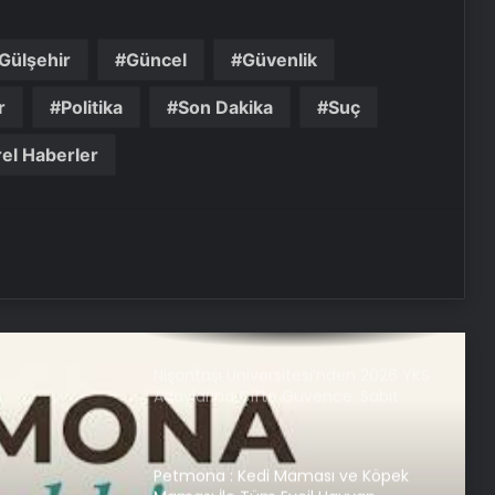
Nasılnedir.com
Gülşehir
Güncel
Güvenlik
Serjoy : Dijital Medya Ajansı, Google
r
Politika
Son Dakika
Suç
Reklam Ajansı, SEO Ajansı ve Web
Tasarım Ajansı
el Haberler
UETDS Nedir ? Uetds.com İle Akıllı
Dijital Taşımacılık Yazılımı
Nişantaşı Üniversitesi’nden 2026 YKS
Adaylarına Çifte Güvence: Sabit
Ücret ve Kesintisiz Burs
Petmona : Kedi Maması ve Köpek
Maması İle Tüm Evcil Hayvan
Ürünleri
Fiber İnternet ile Ev İnterneti Nasıl