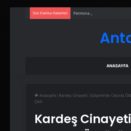
Son Dakika Haberleri
Petmona : Kedi Maması ve Köpek
Ant
ANASAYFA
Anasayfa
/
Kardeş Cinayeti: Gülşehir’de Odunla Öl
Çıktı
Kardeş Cinayeti