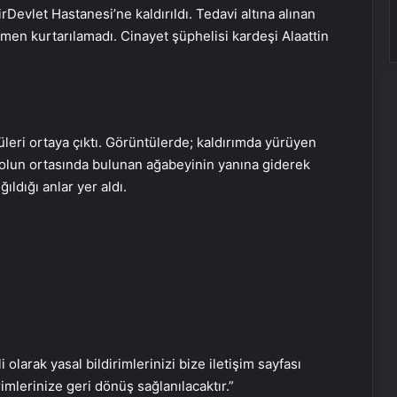
evlet Hastanesi’ne kaldırıldı. Tedavi altına alınan
en kurtarılamadı. Cinayet şüphelisi kardeşi Alaattin
leri ortaya çıktı. Görüntülerde; kaldırımda yürüyen
yolun ortasında bulunan ağabeyinin yanına giderek
ıldığı anlar yer aldı.
Eşya Depolama Rehberi
İklimlendirmeli Güvenli Saklama
Ortopodoloji İle Diyabetik Ayak
Yarası Tedavisi
i olarak yasal bildirimlerinizi bize iletişim sayfası
rimlerinize geri dönüş sağlanılacaktır.”
Zihnin Gizemli Sınırları ve Ötesi :