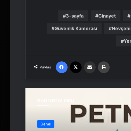
3-sayfa
Cinayet
Güvenlik Kamerası
Nevşehi
Yer
Facebook
X
Email'den paylaş
Yaz
Paylaş
Sonrakini Oku
Genel
Genel