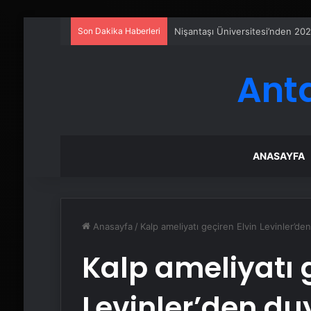
Son Dakika Haberleri
Petmona : Kedi Maması ve Köpek
Ant
ANASAYFA
Anasayfa
/
Kalp ameliyatı geçiren Elvin Levinler’d
Kalp ameliyatı 
Levinler’den d