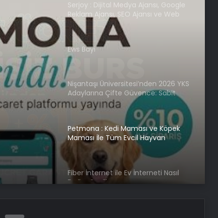
Reklam Ajansı, SEO Ajansı ve Web
Tasarım Ajansı
Ews Bayi
sı ve
Nişantaşı Üniversitesi’nden 2026 YKS
m Evcil
Adaylarına Çifte Güvence: Sabit
Ücret ve Kesintisiz Burs
Petmona : Kedi Maması ve Köpek
Maması İle Tüm Evcil Hayvan
Ürünleri
Fiber İnternet ile Ev İnterneti Nasıl
Doğru Seçilir
25 Yıllık Miras Davasında Gözler