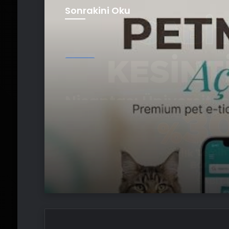
Sonrakini Oku
Genel
Petmona : Kedi Mama
Köpek Maması İle Tü
Hayvan Ürünleri