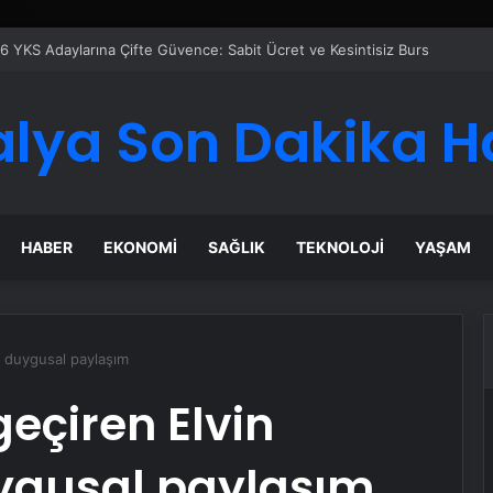
 Maması İle Tüm Evcil Hayvan Ürünleri
alya Son Dakika H
HABER
EKONOMI
SAĞLIK
TEKNOLOJI
YAŞAM
en duygusal paylaşım
geçiren Elvin
uygusal paylaşım