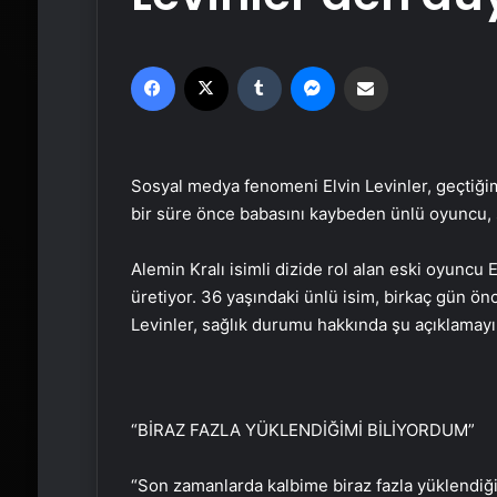
Facebook
X
Tumblr
Messenger
Email'den paylaş
Sosyal medya fenomeni Elvin Levinler, geçtiğim
bir süre önce babasını kaybeden ünlü oyuncu, 
Alemin Kralı isimli dizide rol alan eski oyuncu 
üretiyor. 36 yaşındaki ünlü isim, birkaç gün ö
Levinler, sağlık durumu hakkında şu açıklamayı
“BİRAZ FAZLA YÜKLENDİĞİMİ BİLİYORDUM”
“Son zamanlarda kalbime biraz fazla yüklendiğ