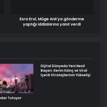
Reklam Ajansı, SEO Ajansı ve Web
iddialarına
Tasarım Ajansı
yanıt
verdi
Esra Erol, Müge Anlı'ya gönderme
Ews Bayi
yaptığı iddialarına yanıt verdi
Nişantaşı Üniversitesi’nden 2026 YKS
Adaylarına Çifte Güvence: Sabit
Ücret ve Kesintisiz Burs
Petmona : Kedi Maması ve Köpek
Maması İle Tüm Evcil Hayvan
Dijital Dünyada Yeni Nesil
Ürünleri
Başarı: Kerim Kılınç ve Viral
İçerik Stratejilerinin Yükselişi
Fiber İnternet ile Ev İnterneti Nasıl
Doğru Seçilir
adar Tutuyor
25 Yıllık Miras Davasında Gözler
Temmuz Ayındaki Karar