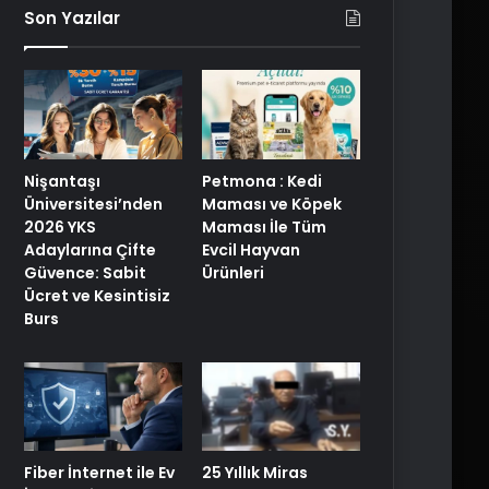
Son Yazılar
Nişantaşı
Petmona : Kedi
Üniversitesi’nden
Maması ve Köpek
2026 YKS
Maması İle Tüm
Adaylarına Çifte
Evcil Hayvan
Güvence: Sabit
Ürünleri
Ücret ve Kesintisiz
Burs
25 Yıllık Miras
Fiber İnternet ile Ev