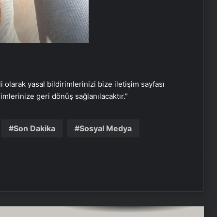
Şanlıurfa Boşanma Avukatı ile
Boşanma Sürecini Doğru Yönetme
Rehberi
i olarak yasal bildirimlerinizi bize iletişim sayfası
Eşya Depolama Rehberi
İklimlendirmeli Güvenli Saklama
rimlerinize geri dönüş sağlanılacaktır.”
Ortopodoloji İle Diyabetik Ayak
Son Dakika
Sosyal Medya
Yarası Tedavisi
Zihnin Gizemli Sınırları ve Ötesi :
Nasılnedir.com
Serjoy : Dijital Medya Ajansı, Google