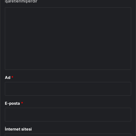
işaretlenmişlerdir
Y
o
r
u
m
*
Ad
*
E-posta
*
İnternet sitesi