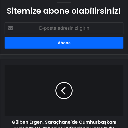
Sitemize abone olabilirsiniz!
E-
posta
adresinizi
girin
Gülben
Ergen,
Saraçhane'de
Cumhurbaşkanı
Erdoğan
ve
annesine
küfredenleri
savundu
Gülben Ergen, Saraçhane'de Cumhurbaşkanı