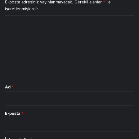
E-posta adresiniz yayınlanmayacak.
Gerekli alanlar
*
ile
işaretlenmişlerdir
Y
o
r
u
m
*
Ad
*
E-posta
*