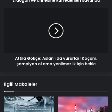
Erdoğan ve annesine küfredenleri savundu
Attila
Gökçe:
Aslan'ı
da
vururlar!
Koçum,
şampiyon
ol
ama
Attila Gökçe: Aslan'ı da vururlar! Koçum,
yenilmezlik
için
şampiyon ol ama yenilmezlik için bekle
bekle
İlgili Makaleler