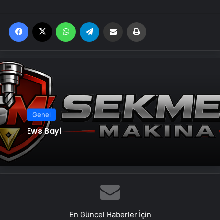
Facebook
X
WhatsApp
Telegram
Email'den paylaş
Yaz
Genel
Ews Bayi
En Güncel Haberler İçin