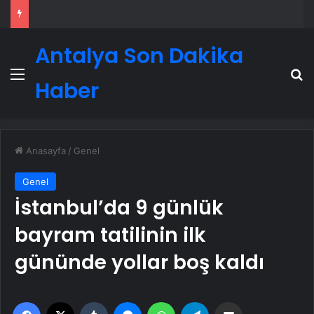
Antalya Son Dakika
Menü
A
Haber
Anasayfa
/
Genel
Genel
İstanbul’da 9 günlük
bayram tatilinin ilk
gününde yollar boş kaldı
Facebook
X
Tumblr
Messenger
WhatsApp
Telegram
Email'den paylaş