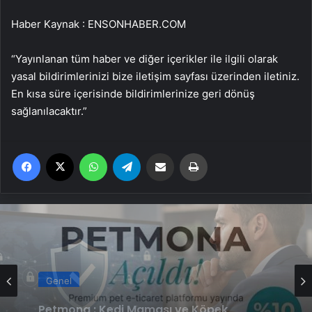
Haber Kaynak : ENSONHABER.COM
“Yayınlanan tüm haber ve diğer içerikler ile ilgili olarak
yasal bildirimlerinizi bize iletişim sayfası üzerinden iletiniz.
En kısa süre içerisinde bildirimlerinize geri dönüş
sağlanılacaktır.”
Facebook
X
WhatsApp
Telegram
Email'den paylaş
Yaz
Genel
Fiber İnternet ile Ev İnterneti Nasıl Doğru
Genel