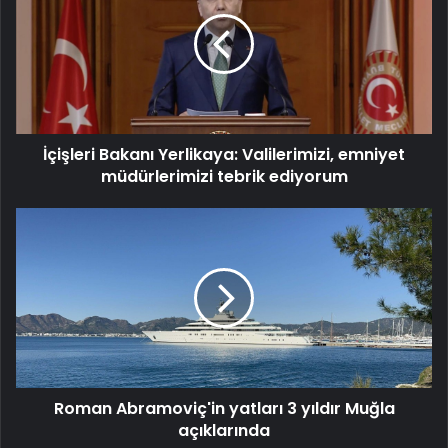
Yerlikaya:
Valilerimizi,
emniyet
müdürlerimizi
tebrik
ediyorum
İçişleri Bakanı Yerlikaya: Valilerimizi, emniyet
müdürlerimizi tebrik ediyorum
Roman
Abramoviç'in
yatları
3
yıldır
Muğla
açıklarında
Roman Abramoviç'in yatları 3 yıldır Muğla
açıklarında