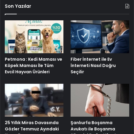
Son Yazılar
Petmona : Kedi Maması ve
Fiber İnternet ile Ev
Köpek Maması İle Tüm
İnterneti Nasıl Doğru
Evcil Hayvan Ürünleri
Seçilir
25 Yıllık Miras Davasında
Şanlıurfa Boşanma
Gözler Temmuz Ayındaki
Avukatı ile Boşanma