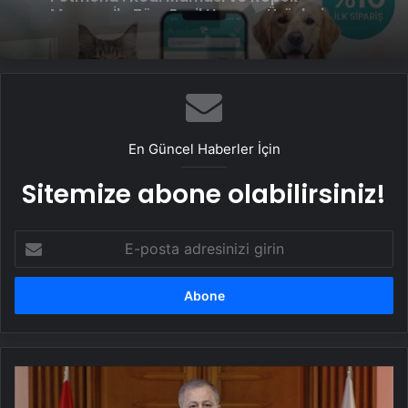
Seçilir
Petmona : Kedi Maması ve Köpek
Maması İle Tüm Evcil Hayvan Ürünleri
En Güncel Haberler İçin
Sitemize abone olabilirsiniz!
E-
posta
adresinizi
girin
İçişleri
Bakanı