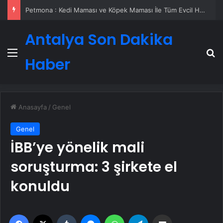
Petmona : Kedi Maması ve Köpek Maması İle Tüm Evcil Hayvan Ürünleri
Antalya Son Dakika
Menü
A
Haber
Anasayfa
/
Genel
Genel
İBB’ye yönelik mali
soruşturma: 3 şirkete el
konuldu
Facebook
X
Tumblr
Messenger
WhatsApp
Telegram
Email'den paylaş