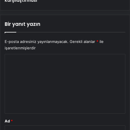
Karşılaştırması
Bir yanıt yazın
E-posta adresiniz yayınlanmayacak.
Gerekli alanlar
*
ile
işaretlenmişlerdir
Y
o
r
u
m
*
Ad
*