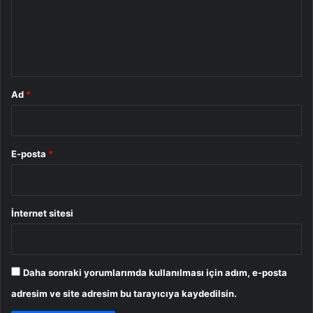
u
m
*
Ad
*
E-posta
*
İnternet sitesi
Daha sonraki yorumlarımda kullanılması için adım, e-posta
adresim ve site adresim bu tarayıcıya kaydedilsin.