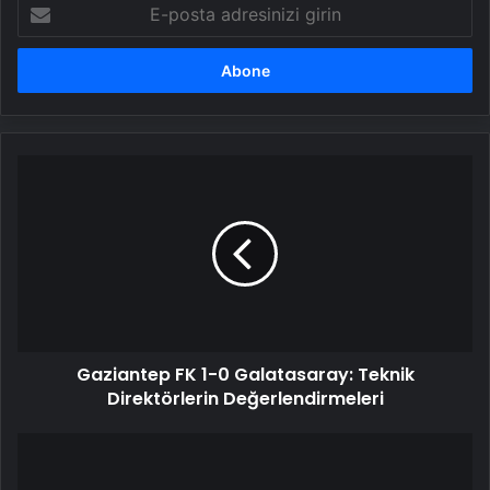
E-
posta
adresinizi
girin
Gaziantep
FK
1-
0
Galatasaray:
Teknik
Direktörlerin
Değerlendirmeleri
Gaziantep FK 1-0 Galatasaray: Teknik
Direktörlerin Değerlendirmeleri
Rutte:
NATO'nun
caydırıcılığı