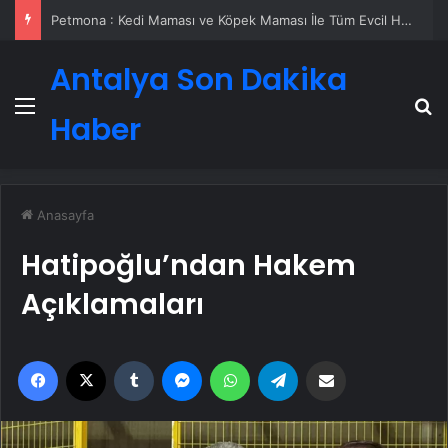
Petmona : Kedi Maması ve Köpek Maması İle Tüm Evcil Hayvan Ürünleri
Antalya Son Dakika
Menü
A
Haber
Anasayfa
Hatipoğlu’ndan Hakem
Açıklamaları
Facebook
X
Tumblr
Messenger
WhatsApp
Telegram
Email'den paylaş