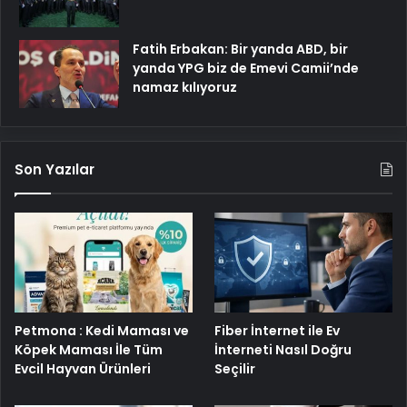
Fatih Erbakan: Bir yanda ABD, bir
yanda YPG biz de Emevi Camii’nde
namaz kılıyoruz
Son Yazılar
Petmona : Kedi Maması ve
Fiber İnternet ile Ev
Köpek Maması İle Tüm
İnterneti Nasıl Doğru
Evcil Hayvan Ürünleri
Seçilir