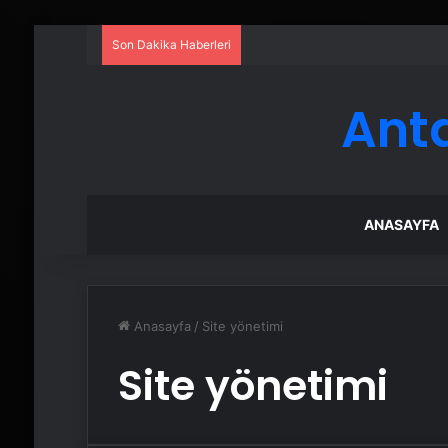
Son Dakika Haberleri
Ant
ANASAYFA
Anasayfa
/
Site yönetimi
Site yönetimi