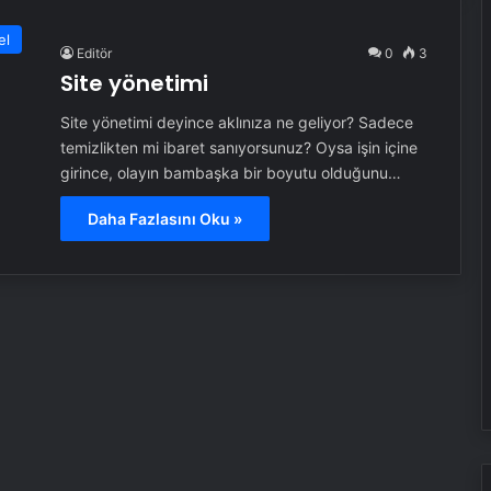
el
Editör
0
3
Site yönetimi
Site yönetimi deyince aklınıza ne geliyor? Sadece
temizlikten mi ibaret sanıyorsunuz? Oysa işin içine
girince, olayın bambaşka bir boyutu olduğunu…
Daha Fazlasını Oku »