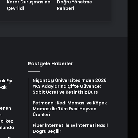
Karar Duruşmasına
Doğru Yönetme
Çevrildi
Rehberi
Rastgele Haberler
Nişantaşı Üniversitesi’nden 2026
ak Eşi
YKS Adaylarına Çifte Güvence:
bak
Sabit Ücret ve Kesintisiz Burs
Petmona : Kedi Maması ve Köpek
stenen
Maması İle Tüm Evcil Hayvan
n
Ürünleri
nci kez
Fiber İnternet ile Ev İnterneti Nasıl
rulunda
Doğru Seçilir