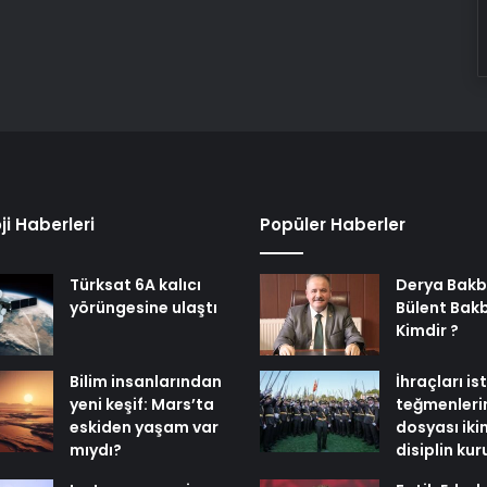
ji Haberleri
Popüler Haberler
Türksat 6A kalıcı
Derya Bakb
yörüngesine ulaştı
Bülent Bak
Kimdir ?
Bilim insanlarından
İhraçları i
yeni keşif: Mars’ta
teğmenleri
eskiden yaşam var
dosyası iki
mıydı?
disiplin ku