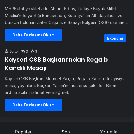
MHPKütahyaMilletvekiliAhmet Erbaş, Türkiye Büyük Millet
Meclisi’nde yaptığı konuşmada, Kütahya’nın Altıntaş ilçesi ve
burada bulunan Zafer Organize Sanayi Bölgesi (OSB) üzerine…
Daha Fazlasını Oku »
Ekonomi
Editör
0
3
Kayseri OSB Başkanı’ndan Regaib
Kandili Mesajı
KayseriOSB Başkanı Mehmet Yalçın, Regaib Kandili dolayısıyla
mesaj yayınladı. Başkan Yalçın’ın mesajı şu şekilde; “Birbiri
ardına açılan rahmet ve mağfiret…
Daha Fazlasını Oku »
Popüler
Son
Yorumlar