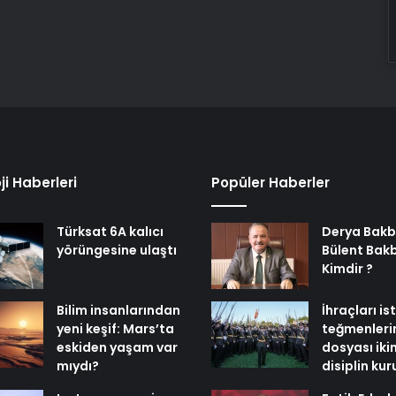
ji Haberleri
Popüler Haberler
Türksat 6A kalıcı
Derya Bakb
yörüngesine ulaştı
Bülent Bak
Kimdir ?
Bilim insanlarından
İhraçları i
yeni keşif: Mars’ta
teğmenleri
eskiden yaşam var
dosyası iki
mıydı?
disiplin ku