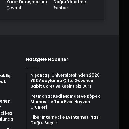
Karar Duruşmasına
Doğru Yönetme
Çevrildi
Rehberi
Rastgele Haberler
Nişantaşı Üniversitesi’nden 2026
ak Eşi
YKS Adaylarına Çifte Güvence:
bak
Sabit Ücret ve Kesintisiz Burs
Petmona : Kedi Maması ve Köpek
stenen
Maması İle Tüm Evcil Hayvan
n
Ürünleri
nci kez
Fiber İnternet ile Ev İnterneti Nasıl
rulunda
Doğru Seçilir