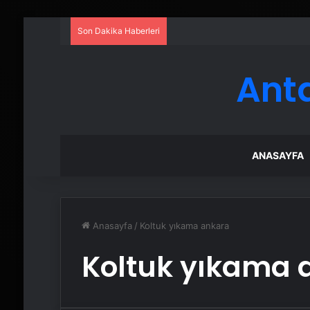
Son Dakika Haberleri
Ant
ANASAYFA
Anasayfa
/
Koltuk yıkama ankara
Koltuk yıkama 