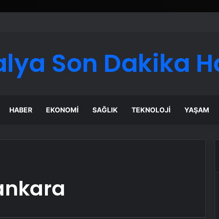
alya Son Dakika H
HABER
EKONOMI
SAĞLIK
TEKNOLOJI
YAŞAM
ankara