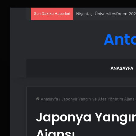
Son Dakika Haberleri
Nişantaşı Üniversitesi’nden 202
Ant
ANASAYFA
Anasayfa
/
Japonya Yangın ve Afet Yönetim Ajansı
Japonya Yangın
Ajansı