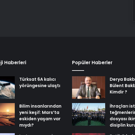
ji Haberleri
Popüler Haberler
Türksat 6A kalıcı
Derya Bakb
yörüngesine ulaştı
Bülent Bak
Kimdir ?
Bilim insanlarından
İhraçları i
yeni keşif: Mars’ta
teğmenleri
eskiden yaşam var
dosyası iki
mıydı?
disiplin ku