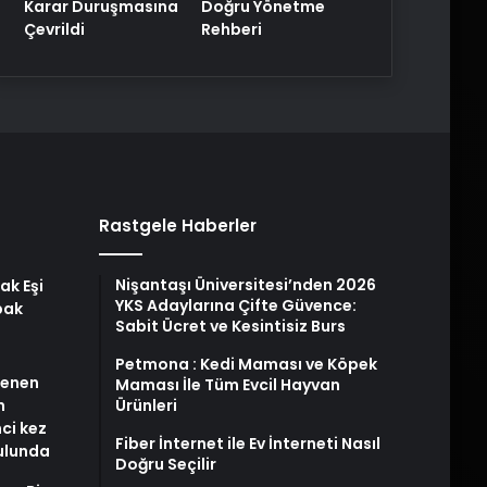
Karar Duruşmasına
Doğru Yönetme
Çevrildi
Rehberi
Rastgele Haberler
Nişantaşı Üniversitesi’nden 2026
ak Eşi
YKS Adaylarına Çifte Güvence:
bak
Sabit Ücret ve Kesintisiz Burs
Petmona : Kedi Maması ve Köpek
stenen
Maması İle Tüm Evcil Hayvan
n
Ürünleri
nci kez
Fiber İnternet ile Ev İnterneti Nasıl
rulunda
Doğru Seçilir