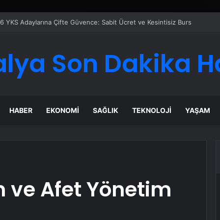
6 YKS Adaylarına Çifte Güvence: Sabit Ücret ve Kesintisiz Burs
alya Son Dakika H
HABER
EKONOMI
SAĞLIK
TEKNOLOJI
YAŞAM
 ve Afet Yönetim