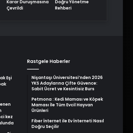
Karar Duruşmasına
Doğru Yönetme
Çevrildi
Rehberi
Rastgele Haberler
Nişantaşı Üniversitesi’nden 2026
ak Eşi
YKS Adaylarına Çifte Güvence:
bak
Sabit Ücret ve Kesintisiz Burs
Petmona : Kedi Maması ve Köpek
stenen
Maması İle Tüm Evcil Hayvan
n
Ürünleri
nci kez
Fiber İnternet ile Ev İnterneti Nasıl
rulunda
Doğru Seçilir