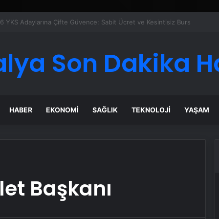
 Maması İle Tüm Evcil Hayvan Ürünleri
alya Son Dakika H
HABER
EKONOMI
SAĞLIK
TEKNOLOJI
YAŞAM
let Başkanı