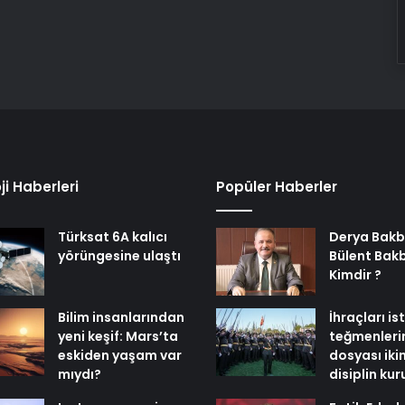
ji Haberleri
Popüler Haberler
Türksat 6A kalıcı
Derya Bakb
yörüngesine ulaştı
Bülent Bak
Kimdir ?
Bilim insanlarından
İhraçları i
yeni keşif: Mars’ta
teğmenleri
eskiden yaşam var
dosyası iki
mıydı?
disiplin ku