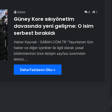
Editör
0
1
Güney Kore sıkıyönetim
davasında yeni gelişme: O isim
serbest bırakıldı
Haber Kaynak : SABAH.COM.TR “Yayınlanan tüm
haber ve diğer içerikler ile ilgili olarak yasal
bildirimlerinizi bize iletişim sayfası üzerinden
iletiniz.…
Daha Fazlasını Oku »