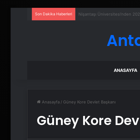
Son Dakika Haberleri
Petmona : Kedi Maması ve Köpek
Ant
ANASAYFA
Anasayfa
/
Güney Kore Devlet Başkanı
Güney Kore Dev