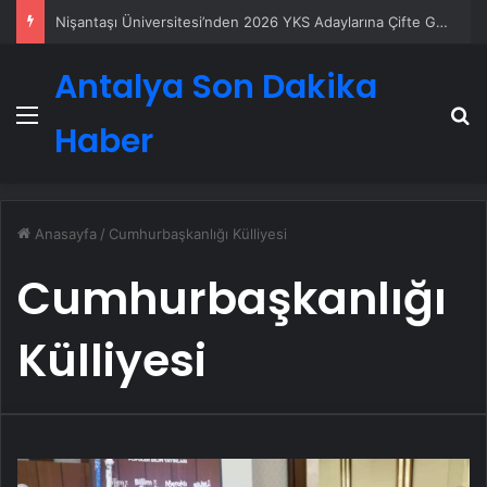
Nişantaşı Üniversitesi’nden 2026 YKS Adaylarına Çifte Güvence: Sabit Ücret ve Kesintisiz Burs
Antalya Son Dakika
Menü
A
Haber
Anasayfa
/
Cumhurbaşkanlığı Külliyesi
Cumhurbaşkanlığı
Külliyesi