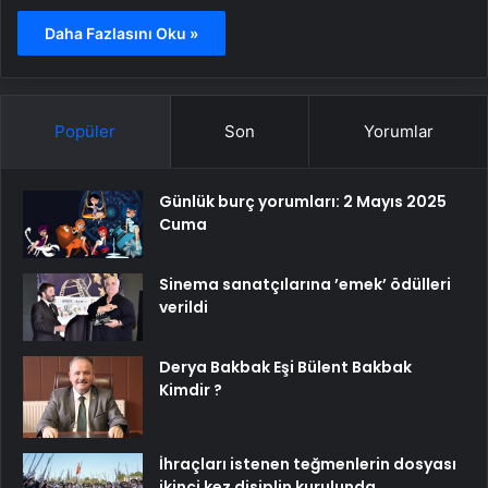
Daha Fazlasını Oku »
Popüler
Son
Yorumlar
Günlük burç yorumları: 2 Mayıs 2025
Cuma
Sinema sanatçılarına ’emek’ ödülleri
verildi
Derya Bakbak Eşi Bülent Bakbak
Kimdir ?
İhraçları istenen teğmenlerin dosyası
ikinci kez disiplin kurulunda