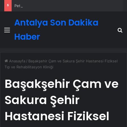
Petmona : Kedi Maması ve Köpek Maması İle Tüm Evcil Hayvan Ürünleri
Antalya Son Dakika
Menü
A
Haber
Anasayfa
/
Başakşehir Çam ve Sakura Şehir Hastanesi Fiziksel
Tıp ve Rehabilitasyon Kliniği
Başakşehir Çam ve
Sakura Şehir
Hastanesi Fiziksel