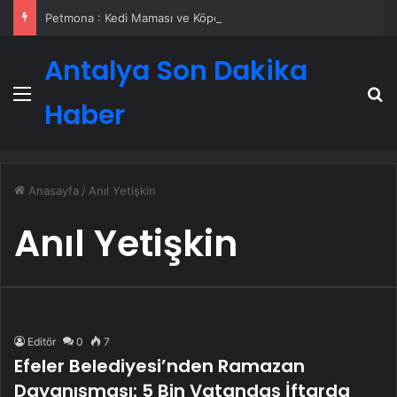
Petmona : Kedi Maması ve Köpek Maması İle Tüm Evcil Hayvan Ürünleri
Antalya Son Dakika
Menü
A
Haber
Anasayfa
/
Anıl Yetişkin
Anıl Yetişkin
Editör
0
7
Efeler Belediyesi’nden Ramazan
Dayanışması: 5 Bin Vatandaş İftarda