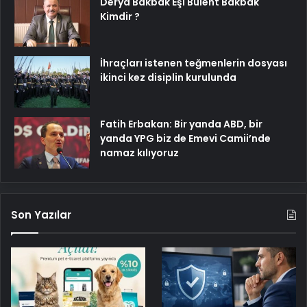
Derya Bakbak Eşi Bülent Bakbak
Kimdir ?
İhraçları istenen teğmenlerin dosyası
ikinci kez disiplin kurulunda
Fatih Erbakan: Bir yanda ABD, bir
yanda YPG biz de Emevi Camii’nde
namaz kılıyoruz
Son Yazılar