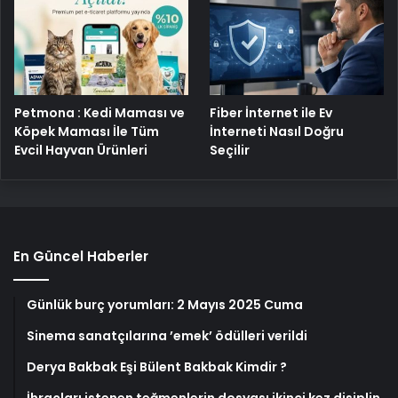
Petmona : Kedi Maması ve
Fiber İnternet ile Ev
Köpek Maması İle Tüm
İnterneti Nasıl Doğru
Evcil Hayvan Ürünleri
Seçilir
En Güncel Haberler
Günlük burç yorumları: 2 Mayıs 2025 Cuma
Sinema sanatçılarına ’emek’ ödülleri verildi
Derya Bakbak Eşi Bülent Bakbak Kimdir ?
İhraçları istenen teğmenlerin dosyası ikinci kez disiplin