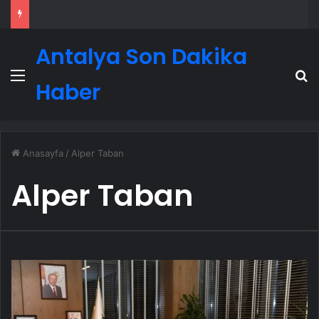
Antalya Son Dakika
Menü
A
Haber
Anasayfa
/
Alper Taban
Alper Taban