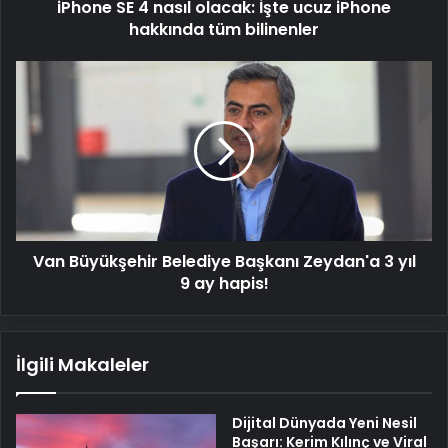
iPhone SE 4 nasıl olacak: İşte ucuz iPhone
tüm
bilinenler
hakkında tüm bilinenler
Van
Büyükşehir
Belediye
Başkanı
Zeydan'a
3
yıl
9
ay
Van Büyükşehir Belediye Başkanı Zeydan'a 3 yıl
hapis!
9 ay hapis!
İlgili Makaleler
Dijital Dünyada Yeni Nesil
Başarı: Kerim Kılınç ve Viral