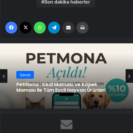
Son dakika haberler
Facebook
X
WhatsApp
Telegram
Email'den paylaş
Yaz
Genel
Genel
Fiber İnternet ile Ev İnterneti Nasıl Doğru
Seçilir
Petmona : Kedi Maması ve Köpek
Maması İle Tüm Evcil Hayvan Ürünleri