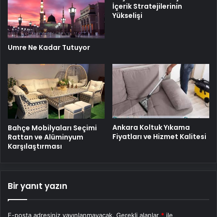
İçerik Stratejilerinin
Yükselişi
Umre Ne Kadar Tutuyor
Ankara Koltuk Yıkama
Bahçe Mobilyaları Seçimi
Fiyatları ve Hizmet Kalitesi
Rattan ve Alüminyum
Karşılaştırması
Bir yanıt yazın
E-posta adresiniz yayınlanmayacak.
Gerekli alanlar
*
ile