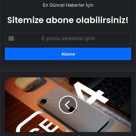
En Güncel Haberler İçin
Sitemize abone olabilirsiniz!
E-
posta
adresinizi
girin
iPhone
SE
4
nasıl
olacak:
İşte
ucuz
iPhone
hakkında