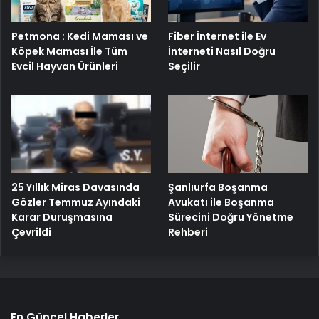
Petmona : Kedi Maması ve
Fiber İnternet ile Ev
Köpek Maması İle Tüm
İnterneti Nasıl Doğru
Evcil Hayvan Ürünleri
Seçilir
25 Yıllık Miras Davasında
Şanlıurfa Boşanma
Gözler Temmuz Ayındaki
Avukatı ile Boşanma
Karar Duruşmasına
Sürecini Doğru Yönetme
Çevrildi
Rehberi
En Güncel Haberler