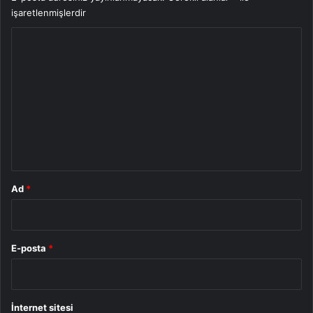
işaretlenmişlerdir
Y
o
r
u
m
*
Ad
*
E-posta
*
İnternet sitesi