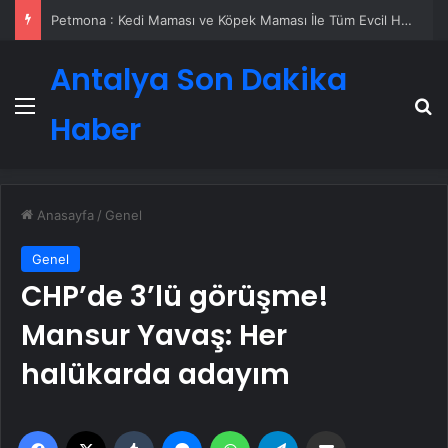
Petmona : Kedi Maması ve Köpek Maması İle Tüm Evcil Hayvan Ürünleri
Antalya Son Dakika
Menü
A
Haber
Anasayfa
/
Genel
Genel
CHP’de 3’lü görüşme!
Mansur Yavaş: Her
halükarda adayım
Facebook
X
Tumblr
Messenger
WhatsApp
Telegram
Email'den paylaş