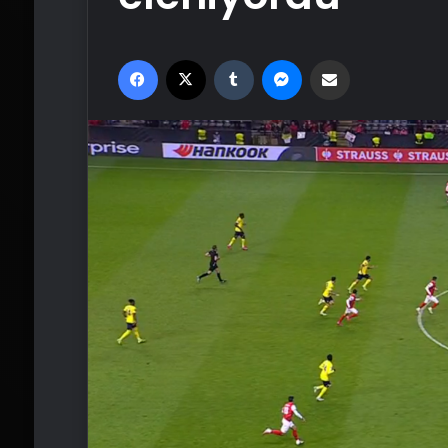
Facebook
X
Tumblr
Messenger
Email'den paylaş