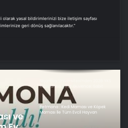
Serjoy : Dijital Medya Ajansı, Google
Reklam Ajansı, SEO Ajansı ve Web
Tasarım Ajansı
i olarak yasal bildirimlerinizi bize iletişim sayfası
rimlerinize geri dönüş sağlanılacaktır.”
UETDS Nedir ? Uetds.com İle Akıllı
Dijital Taşımacılık Yazılımı
Nişantaşı Üniversitesi’nden 2026 YKS
Adaylarına Çifte Güvence: Sabit
Ücret ve Kesintisiz Burs
Petmona : Kedi Maması ve Köpek
Maması İle Tüm Evcil Hayvan
Ürünleri
Fiber İnternet ile Ev İnterneti Nasıl
Doğru Seçilir
nterneti