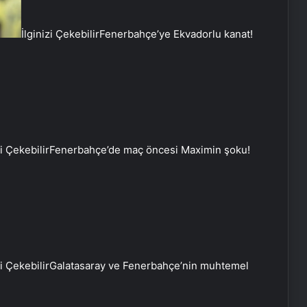
İlginizi Çekebilir
Fenerbahçe’ye Ekvadorlu kanat!
Eşya Depolama Rehberi
İklimlendirmeli Güvenli Saklama
zi Çekebilir
Fenerbahçe’de maç öncesi Maximin şoku!
Ortopodoloji İle Diyabetik Ayak
Yarası Tedavisi
Zihnin Gizemli Sınırları ve Ötesi :
Nasılnedir.com
zi Çekebilir
Galatasaray ve Fenerbahçe’nin muhtemel