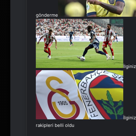
gönderme
İlgini
İlgini
rakipleri belli oldu