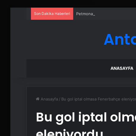
Son Dakika Haberleri
Petmona : Kedi Maması ve Köpek
Ant
ANASAYFA
Anasayfa
/
Bu gol iptal olmasa Fenerbahçe eleniyo
Bu gol iptal o
eleniyordu