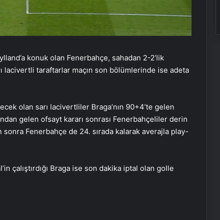
jylland’a konuk olan Fenerbahçe, sahadan 2-2’lik
rı lacivertli taraftarlar maçın son bölümlerinde ise adeta
cek olan sarı lacivertliler Braga’nın 90+4’te gelen
ndan gelen ofsayt kararı sonrası Fenerbahçeliler derin
en sonra Fenerbahçe de 24. sırada kalarak averajla play-
in çalıştırdığı Braga ise son dakika iptal olan golle