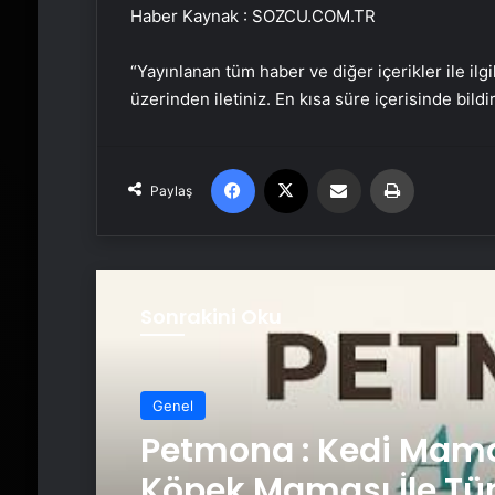
Haber Kaynak : SOZCU.COM.TR
“Yayınlanan tüm haber ve diğer içerikler ile ilgil
üzerinden iletiniz. En kısa süre içerisinde bildi
Facebook
X
Email'den paylaş
Yaz
Paylaş
Sonrakini Oku
Genel
Fiber İnternet ile Ev İ
Genel
Nasıl Doğru Seçilir