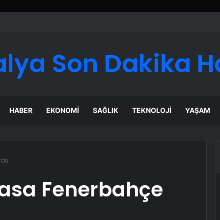
 Maması İle Tüm Evcil Hayvan Ürünleri
alya Son Dakika H
HABER
EKONOMI
SAĞLIK
TEKNOLOJI
YAŞAM
rdu
lmasa Fenerbahçe