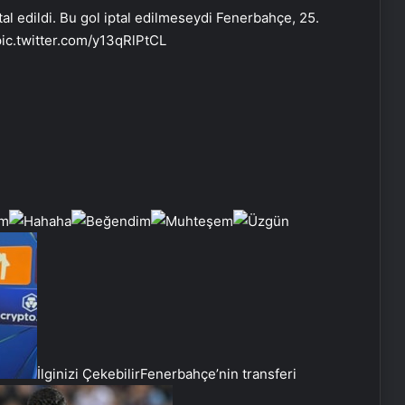
tal edildi. Bu gol iptal edilmeseydi Fenerbahçe, 25.
pic.twitter.com/y13qRlPtCL
İlginizi Çekebilir
Fenerbahçe’nin transferi