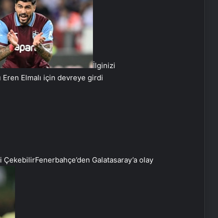
İlginizi
Eren Elmalı için devreye girdi
zi Çekebilir
Fenerbahçe’den Galatasaray’a olay