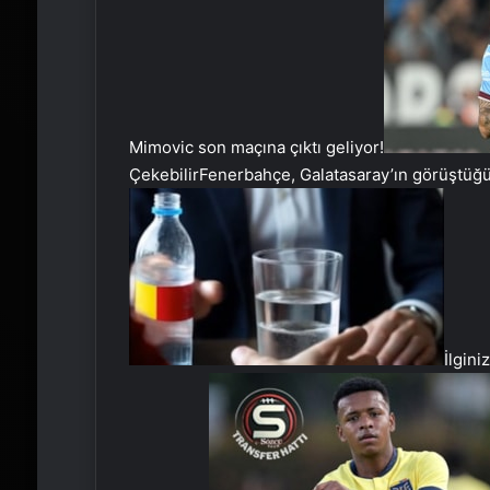
Mimovic son maçına çıktı geliyor!
Çekebilir
Fenerbahçe, Galatasaray’ın görüştüğü 
İlgini